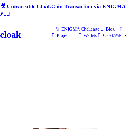
🎥 Untraceable CloakCoin Transaction via ENIGMA
⚡🕵‍♂
ENIGMA Challenge
Blog
cloak
Project
Wallets
CloakWiki