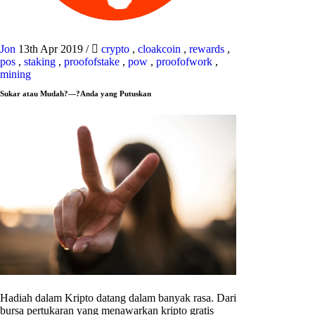
Jon
13th Apr 2019
/
crypto
,
cloakcoin
,
rewards
,
pos
,
staking
,
proofofstake
,
pow
,
proofofwork
,
mining
Sukar atau Mudah?—?Anda yang Putuskan
Hadiah dalam Kripto datang dalam banyak rasa. Dari
bursa pertukaran yang menawarkan kripto gratis