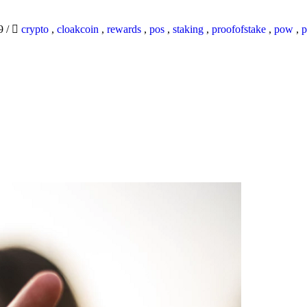
19
/
crypto
,
cloakcoin
,
rewards
,
pos
,
staking
,
proofofstake
,
pow
,
p