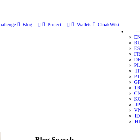
allenge
Blog
Project
Wallets
CloakWiki
E
R
ES
F
D
PL
IT
PT
G
T
C
K
JP
V
ID
HI
Blog Search