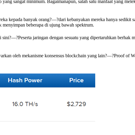
o yang sangat minimum. Bagaimanapun, salah satu manfaat yang meleka
reka kepada banyak orang?—?dari kebanyakan mereka hanya sedikit sa
uk menyimpan beberapa di ujung bawah spektrum.
 sini?—?Peserta jaringan dengan sesuatu yang dipertaruhkan berhak 
tawarkan oleh mekanisme konsensus blockchain yang lain?—?Proof of Wo