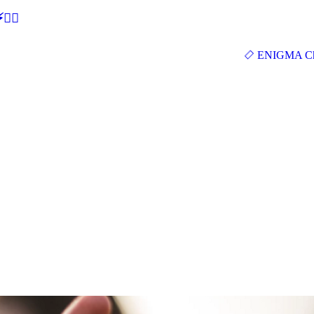
🕵‍♂
ENIGMA Ch