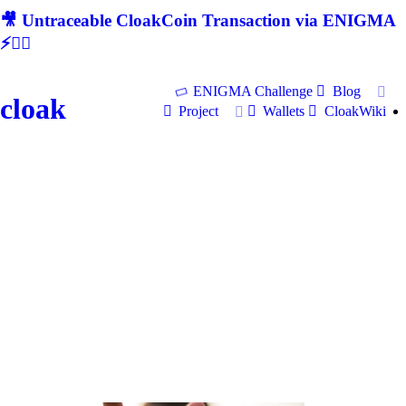
🎥 Untraceable CloakCoin Transaction via ENIGMA
⚡🕵‍♂
ENIGMA Challenge
Blog
cloak
Project
Wallets
CloakWiki