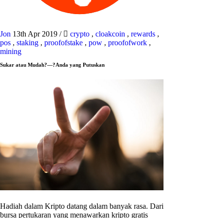
Jon
13th Apr 2019
/
crypto
,
cloakcoin
,
rewards
,
pos
,
staking
,
proofofstake
,
pow
,
proofofwork
,
mining
Sukar atau Mudah?—?Anda yang Putuskan
Hadiah dalam Kripto datang dalam banyak rasa. Dari
bursa pertukaran yang menawarkan kripto gratis