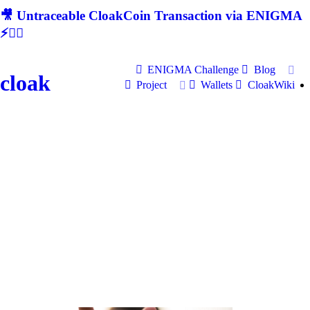
🎥 Untraceable CloakCoin Transaction via ENIGMA
⚡🕵‍♂
ENIGMA Challenge
Blog
cloak
Project
Wallets
CloakWiki