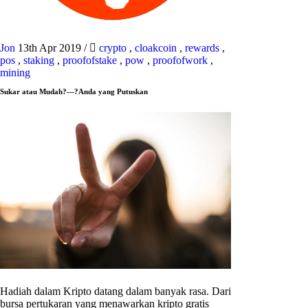
Jon
13th Apr 2019
/
crypto
,
cloakcoin
,
rewards
,
pos
,
staking
,
proofofstake
,
pow
,
proofofwork
,
mining
Sukar atau Mudah?—?Anda yang Putuskan
Hadiah dalam Kripto datang dalam banyak rasa. Dari
bursa pertukaran yang menawarkan kripto gratis