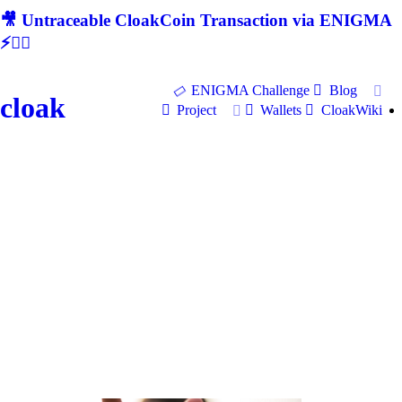
🎥 Untraceable CloakCoin Transaction via ENIGMA
⚡🕵‍♂
ENIGMA Challenge
Blog
cloak
Project
Wallets
CloakWiki