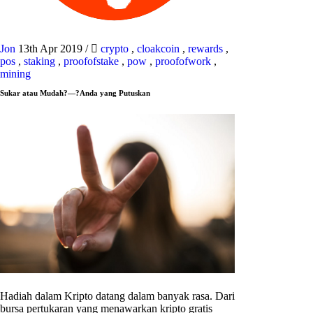
Jon
13th Apr 2019
/
crypto
,
cloakcoin
,
rewards
,
pos
,
staking
,
proofofstake
,
pow
,
proofofwork
,
mining
Sukar atau Mudah?—?Anda yang Putuskan
Hadiah dalam Kripto datang dalam banyak rasa. Dari
bursa pertukaran yang menawarkan kripto gratis