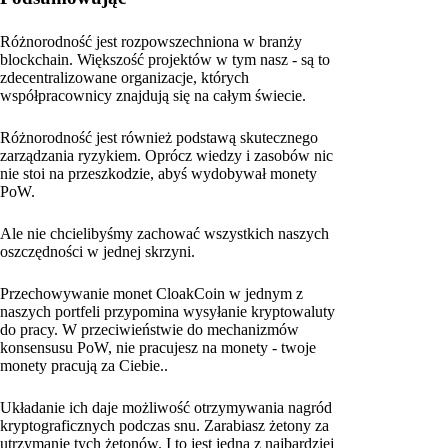
Różnorodność jest rozpowszechniona w branży
blockchain. Większość projektów w tym nasz - są to
zdecentralizowane organizacje, których
współpracownicy znajdują się na całym świecie.
Różnorodność jest również podstawą skutecznego
zarządzania ryzykiem. Oprócz wiedzy i zasobów nic
nie stoi na przeszkodzie, abyś wydobywał monety
PoW.
Ale nie chcielibyśmy zachować wszystkich naszych
oszczędności w jednej skrzyni.
Przechowywanie monet CloakCoin w jednym z
naszych portfeli przypomina wysyłanie kryptowaluty
do pracy. W przeciwieństwie do mechanizmów
konsensusu PoW, nie pracujesz na monety - twoje
monety pracują za Ciebie..
Układanie ich daje możliwość otrzymywania nagród
kryptograficznych podczas snu. Zarabiasz żetony za
utrzymanie tych żetonów. I to jest jedna z najbardziej