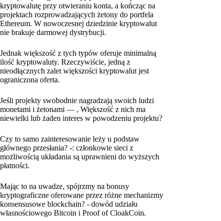
kryptowalutę przy otwieraniu konta, a kończąc na
projektach rozprowadzających żetony do portfela
Ethereum. W nowoczesnej dziedzinie kryptowalut
nie brakuje darmowej dystrybucji.
Jednak większość z tych typów oferuje minimalną
ilość kryptowaluty. Rzeczywiście, jedną z
nieodłącznych zalet większości kryptowalut jest
ograniczona oferta.
Jeśli projekty swobodnie nagradzają swoich ludzi
monetami i żetonami — , Większość z nich ma
niewielki lub żaden interes w powodzeniu projektu?
Czy to samo zainteresowanie leży u podstaw
głównego przesłania? -: członkowie sieci z
możliwością układania są uprawnieni do wyższych
płatności.
Mając to na uwadze, spójrzmy na bonusy
kryptograficzne oferowane przez różne mechanizmy
konsensusowe blockchain? - dowód udziału
własnościowego Bitcoin i Proof of CloakCoin.