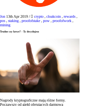
Jon
13th Apr 2019
/
crypto
,
cloakcoin
,
rewards
,
pos
,
staking
,
proofofstake
,
pow
,
proofofwork
,
mining
Trudne czy łatwe? - Ty decydujesz
Nagrody kryptograficzne mają różne formy.
Począwszy od giełd oferujących darmową