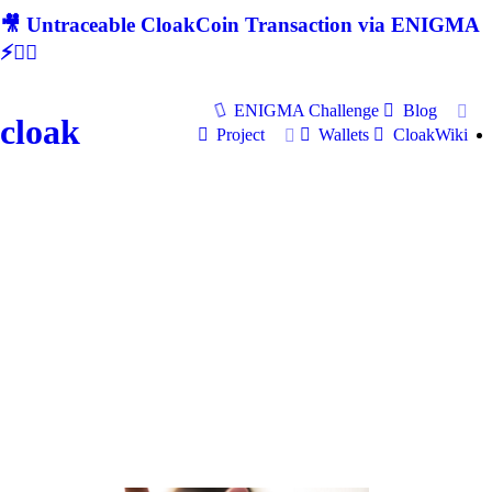
🎥 Untraceable CloakCoin Transaction via ENIGMA
⚡🕵‍♂
ENIGMA Challenge
Blog
cloak
Project
Wallets
CloakWiki