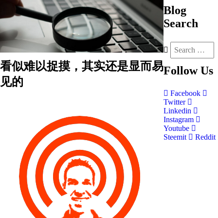
Blog
Search
看似难以捉摸，其实还是显而易
Follow
Us
见的
Facebook
Twitter
Linkedin
Instagram
Youtube
Steemit
Reddit