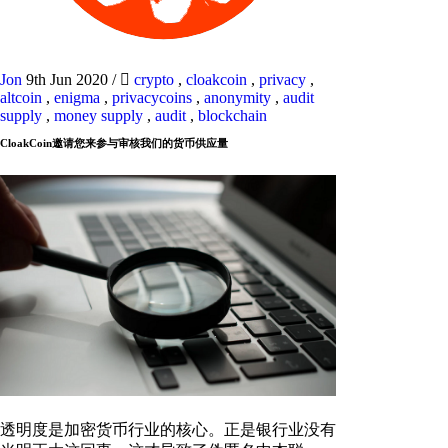
Jon
9th Jun 2020
/
crypto
,
cloakcoin
,
privacy
,
altcoin
,
enigma
,
privacycoins
,
anonymity
,
audit
supply
,
money supply
,
audit
,
blockchain
CloakCoin邀请您来参与审核我们的货币供应量
透明度是加密货币行业的核心。正是银行业没有