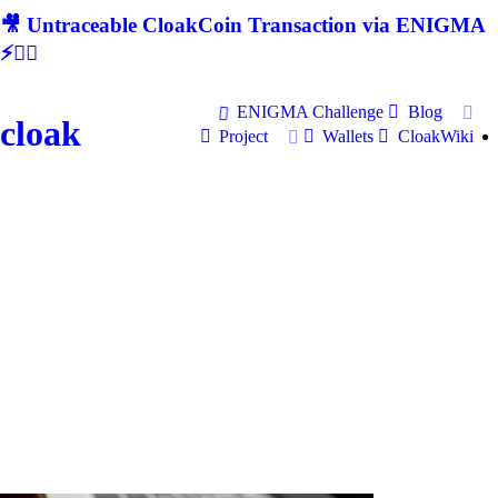
🎥 Untraceable CloakCoin Transaction via ENIGMA
⚡🕵‍♂
ENIGMA Challenge
Blog
cloak
Project
Wallets
CloakWiki