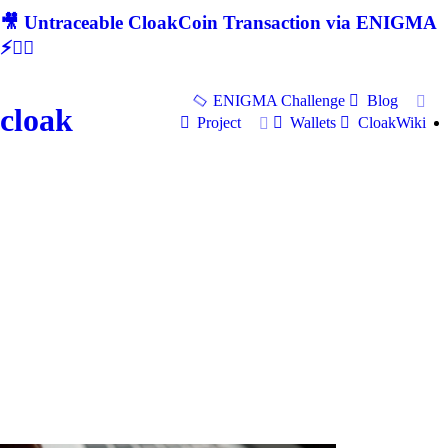
🎥 Untraceable CloakCoin Transaction via ENIGMA
⚡🕵‍♂
ENIGMA Challenge
Blog
cloak
Project
Wallets
CloakWiki