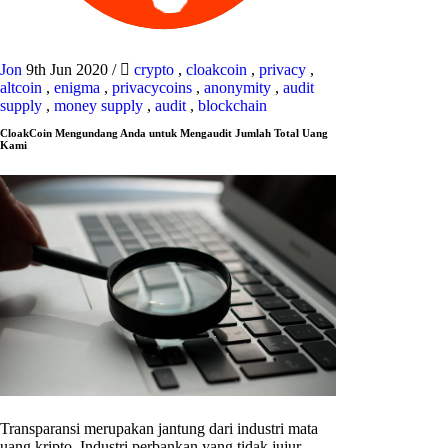
Jon
9th Jun 2020
/
crypto
,
cloakcoin
,
privacy
,
altcoin
,
enigma
,
privacycoins
,
anonymity
,
audit
supply
,
money supply
,
audit
,
blockchain
CloakCoin Mengundang Anda untuk Mengaudit Jumlah Total Uang
Kami
Transparansi merupakan jantung dari industri mata
uang kripto. Industri perbankan yang tidak jujur