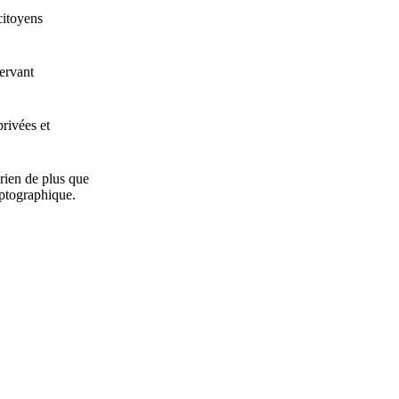
citoyens
ervant
privées et
rien de plus que
yptographique.