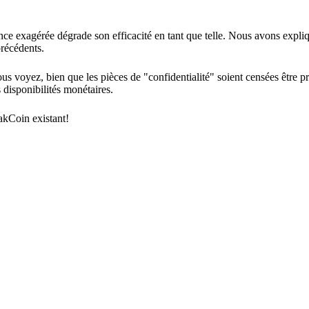
nce exagérée dégrade son efficacité en tant que telle. Nous avons expliq
précédents.
s voyez, bien que les pièces de "confidentialité" soient censées être pri
 disponibilités monétaires.
akCoin existant!