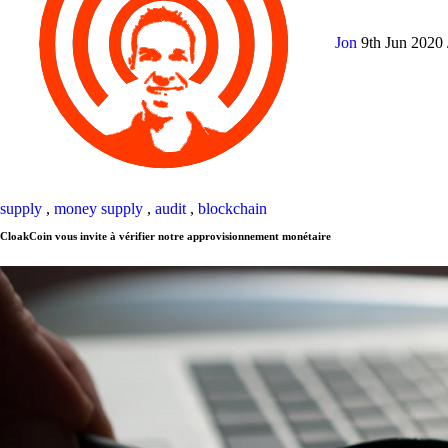
Jon
9th Jun 2020
supply
,
money supply
,
audit
,
blockchain
CloakCoin vous invite à vérifier notre approvisionnement monétaire