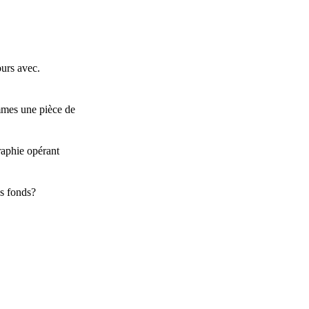
ours avec.
ommes une pièce de
raphie opérant
es fonds?