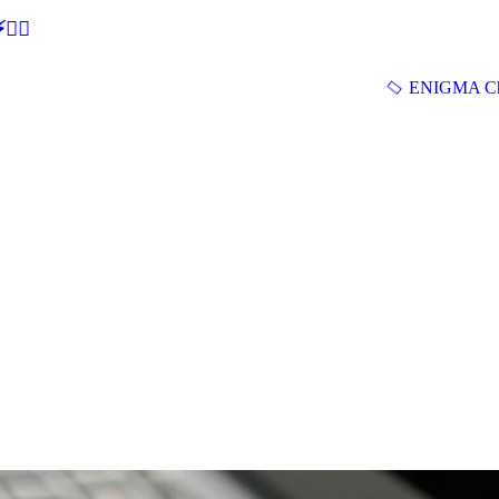
🕵‍♂
ENIGMA Ch