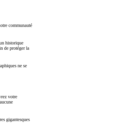
 notre communauté
un historique
n de protéger la
raphiques ne se
vrez votre
a aucune
res gigantesques