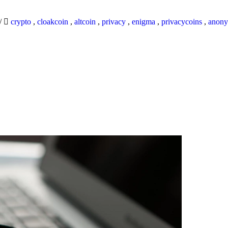
/
crypto
,
cloakcoin
,
altcoin
,
privacy
,
enigma
,
privacycoins
,
anony