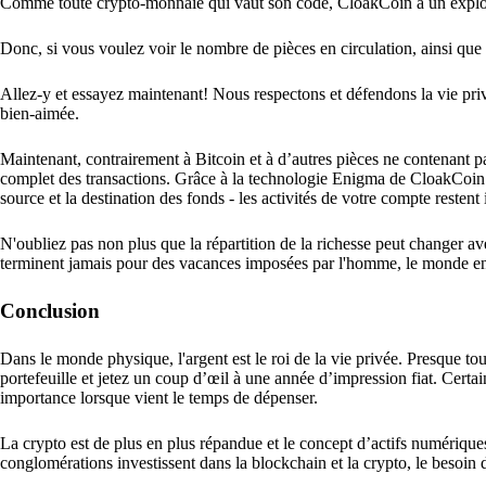
Comme toute crypto-monnaie qui vaut son code, CloakCoin a un explor
Donc, si vous voulez voir le nombre de pièces en circulation, ainsi que la
Allez-y et essayez maintenant! Nous respectons et défendons la vie pr
bien-aimée.
Maintenant, contrairement à Bitcoin et à d’autres pièces ne contenant pa
complet des transactions. Grâce à la technologie Enigma de CloakCoin - 
source et la destination des fonds - les activités de votre compte reste
N'oubliez pas non plus que la répartition de la richesse peut changer av
terminent jamais pour des vacances imposées par l'homme, le monde entie
Conclusion
Dans le monde physique, l'argent est le roi de la vie privée. Presque tou
portefeuille et jetez un coup d’œil à une année d’impression fiat. Cert
importance lorsque vient le temps de dépenser.
La crypto est de plus en plus répandue et le concept d’actifs numériqu
conglomérations investissent dans la blockchain et la crypto, le besoin 