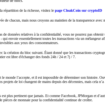
ateur de blocs.
 répartition de la richesse, visitez le
page CloakCoin sur cryptoID
ivée de chacun, mais nous croyons au maintien de la transparence avec
s de données relatives à la confidentialité, vous ne pourrez pas obtenir 
qui envoie essentiellement toutes les transactions via un mélangeur afi
nt invisibles aux yeux des consommateurs.
ec la création du bloc suivant. Étant donné que les transactions cryptog
r est libre d'échanger des fonds 24h / 24 et 7j / 7.
t le monde l’accepte, et il est impossible de déterminer son histoire. Ou
ains projets de loi changent de mains depuis des décennies, mais cela n’
es est plus pertinent que jamais. Et comme Facebook, JPMorgan et d’aut
de pièces de monnaie pour la confidentialité continue de croître.