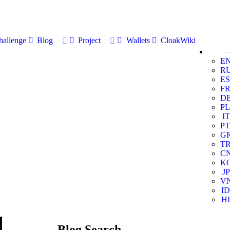
allenge
Blog
Project
Wallets
CloakWiki
E
R
ES
F
D
PL
IT
PT
G
T
C
K
JP
V
ID
HI
Blog Search