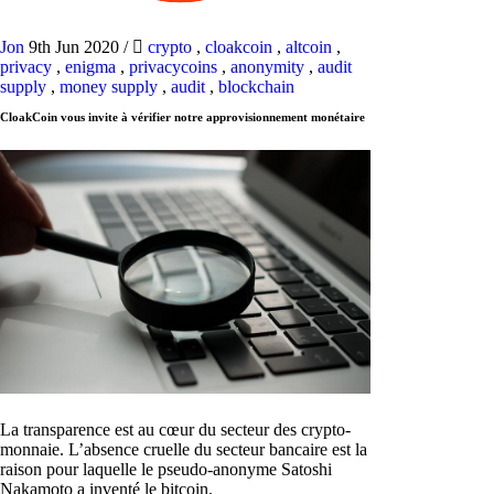
Jon
9th Jun 2020
/
crypto
,
cloakcoin
,
altcoin
,
privacy
,
enigma
,
privacycoins
,
anonymity
,
audit
supply
,
money supply
,
audit
,
blockchain
CloakCoin vous invite à vérifier notre approvisionnement monétaire
La transparence est au cœur du secteur des crypto-
monnaie. L’absence cruelle du secteur bancaire est la
raison pour laquelle le pseudo-anonyme Satoshi
Nakamoto a inventé le bitcoin.