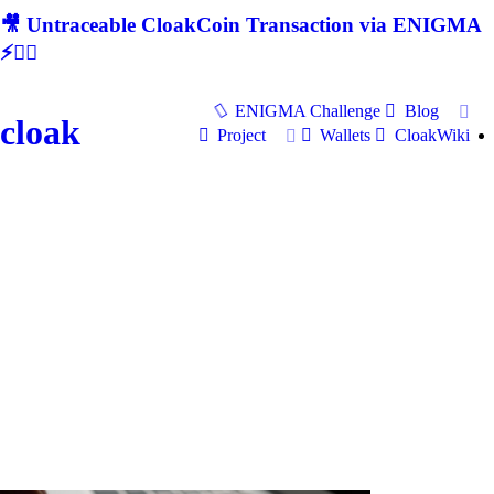
🎥 Untraceable CloakCoin Transaction via ENIGMA
⚡🕵‍♂
ENIGMA Challenge
Blog
cloak
Project
Wallets
CloakWiki