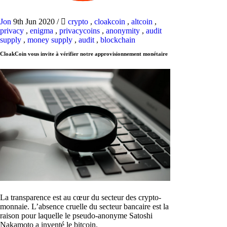
Jon
9th Jun 2020
/
crypto
,
cloakcoin
,
altcoin
,
privacy
,
enigma
,
privacycoins
,
anonymity
,
audit
supply
,
money supply
,
audit
,
blockchain
CloakCoin vous invite à vérifier notre approvisionnement monétaire
La transparence est au cœur du secteur des crypto-
monnaie. L’absence cruelle du secteur bancaire est la
raison pour laquelle le pseudo-anonyme Satoshi
Nakamoto a inventé le bitcoin.