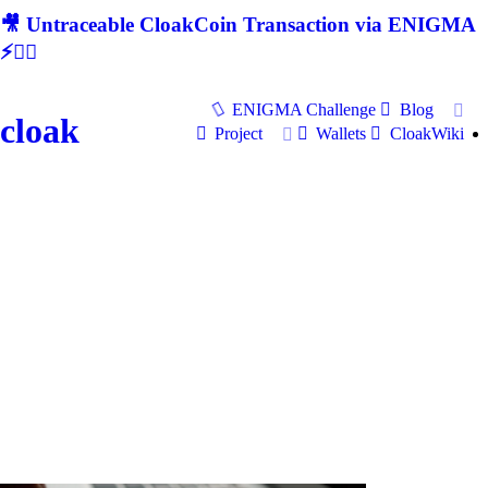
🎥 Untraceable CloakCoin Transaction via ENIGMA
⚡🕵‍♂
ENIGMA Challenge
Blog
cloak
Project
Wallets
CloakWiki