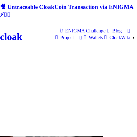
🎥 Untraceable CloakCoin Transaction via ENIGMA
⚡🕵‍♂
ENIGMA Challenge
Blog
cloak
Project
Wallets
CloakWiki