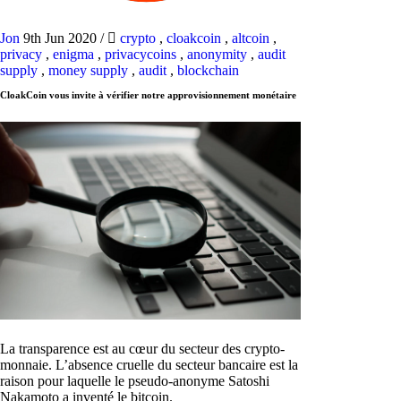
Jon
9th Jun 2020
/
crypto
,
cloakcoin
,
altcoin
,
privacy
,
enigma
,
privacycoins
,
anonymity
,
audit
supply
,
money supply
,
audit
,
blockchain
CloakCoin vous invite à vérifier notre approvisionnement monétaire
La transparence est au cœur du secteur des crypto-
monnaie. L’absence cruelle du secteur bancaire est la
raison pour laquelle le pseudo-anonyme Satoshi
Nakamoto a inventé le bitcoin.