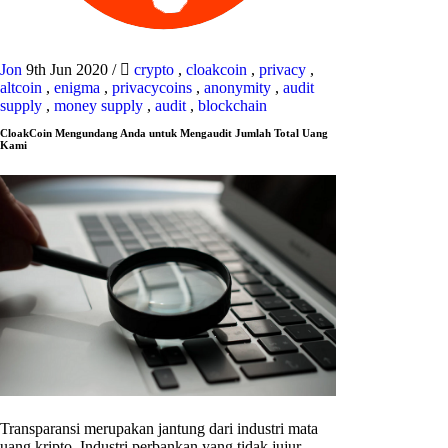
Jon
9th Jun 2020
/
crypto
,
cloakcoin
,
privacy
,
altcoin
,
enigma
,
privacycoins
,
anonymity
,
audit
supply
,
money supply
,
audit
,
blockchain
CloakCoin Mengundang Anda untuk Mengaudit Jumlah Total Uang
Kami
Transparansi merupakan jantung dari industri mata
uang kripto. Industri perbankan yang tidak jujur