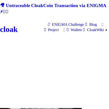
🎥 Untraceable CloakCoin Transaction via ENIGMA
⚡🕵‍♂
ENIGMA Challenge
Blog
cloak
Project
Wallets
CloakWiki