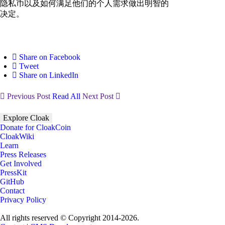
隐私币以及如何满足他们的个人需求做出明智的
决定。
Share on Facebook
Tweet
Share on LinkedIn
Previous Post
Read All
Next Post
Explore Cloak
Donate for CloakCoin
CloakWiki
Learn
Press Releases
Get Involved
PressKit
GitHub
Contact
Privacy Policy
All rights reserved © Copyright 2014-2026.