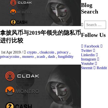
Blog
Search
拿披风币与2019年领先的隐私币
Follow
Us
进行比较
Facebook
Twitter
1st Apr 2019
/
crypto
,
cloakcoin
,
privacy
,
Linkedin
privacycoins
,
monero
,
zcash
,
dash
,
fungibility
Instagram
Youtube
Steemit
Reddit