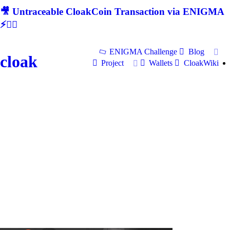
🎥 Untraceable CloakCoin Transaction via ENIGMA
⚡🕵‍♂
ENIGMA Challenge
Blog
cloak
Project
Wallets
CloakWiki