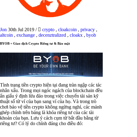
Jon
30th Jul 2019
/
crypto
,
cloakcoin
,
privacy
,
altcoin
,
exchange
,
decenztralized
,
cloakx
,
byob
BYOB = Giao dịch Crypto Riêng tư & Bảo mật
Tình trạng tiền crypto hiện tại đang tràn ngập các tác
nhân xấu. Trong mọi ngóc ngách của blockchain đều
ẩn giấu ý định lừa đảo trong việc chuyển tài sản kỹ
thuật số từ ví của bạn sang ví của họ. Và trong trò
chơi bảo vệ tiền crypto không ngừng nghỉ, các mảnh
ghép chính trên bảng là khóa riêng tư của các tài
khoản của bạn. Lưu ý cách cụm từ bắt đầu bằng từ
riêng tư? Có lý do chính đáng cho điều đó: