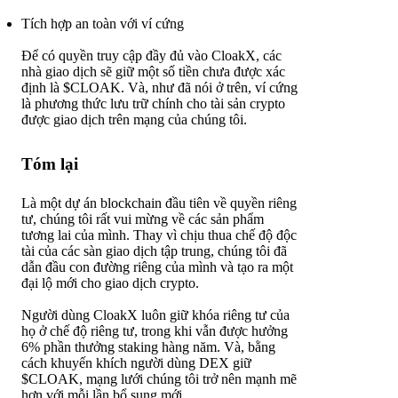
Tích hợp an toàn với ví cứng
Để có quyền truy cập đầy đủ vào CloakX, các
nhà giao dịch sẽ giữ một số tiền chưa được xác
định là $CLOAK. Và, như đã nói ở trên, ví cứng
là phương thức lưu trữ chính cho tài sản crypto
được giao dịch trên mạng của chúng tôi.
Tóm lại
Là một dự án blockchain đầu tiên về quyền riêng
tư, chúng tôi rất vui mừng về các sản phẩm
tương lai của mình. Thay vì chịu thua chế độ độc
tài của các sàn giao dịch tập trung, chúng tôi đã
dẫn đầu con đường riêng của mình và tạo ra một
đại lộ mới cho giao dịch crypto.
Người dùng CloakX luôn giữ khóa riêng tư của
họ ở chế độ riêng tư, trong khi vẫn được hưởng
6% phần thưởng staking hàng năm. Và, bằng
cách khuyến khích người dùng DEX giữ
$CLOAK, mạng lưới chúng tôi trở nên mạnh mẽ
hơn với mỗi lần bổ sung mới.