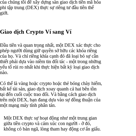
của chúng tôi để xây dựng sàn giao dịch tiền mã hóa
phi tập trung (DEX) thực sự riêng tư đầu tiên thế
giới.
Giao dịch Crypto Ví sang Ví
Đầu tiên và quan trọng nhất, một DEX xác thực cho
phép người dùng giữ quyền sở hữu các khóa riêng
của họ. Và chỉ riêng khía cạnh đó đã loại bỏ sự cần
thiết phải dựa vào niềm tin đối tác - một trong những
yếu tố rủi ro nhất khi thực hiện bất kỳ loại giao dịch
nào.
Có thể là vàng hoặc crypto hoặc thẻ bóng chày hiếm,
bất kể tài sản, giao dịch xoay quanh cả hai bên tồn
tại đến cuối cuộc trao đổi. Và bằng cách giao dịch
trên một DEX, bạn đang dựa vào sự đồng thuận của
một mạng máy tính phân tán.
Một DEX thực sự hoạt động như một trung gian
giữa tiền crypto và cảm xúc con người - ở đó,
không có bản ngã, lòng tham hay động cơ ẩn giấu.