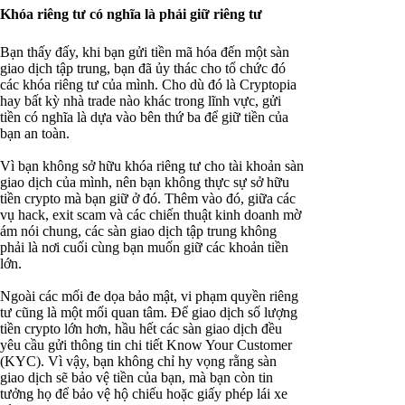
Khóa riêng tư có nghĩa là phải giữ riêng tư
Bạn thấy đấy, khi bạn gửi tiền mã hóa đến một sàn
giao dịch tập trung, bạn đã ủy thác cho tổ chức đó
các khóa riêng tư của mình. Cho dù đó là Cryptopia
hay bất kỳ nhà trade nào khác trong lĩnh vực, gửi
tiền có nghĩa là dựa vào bên thứ ba để giữ tiền của
bạn an toàn.
Vì bạn không sở hữu khóa riêng tư cho tài khoản sàn
giao dịch của mình, nên bạn không thực sự sở hữu
tiền crypto mà bạn giữ ở đó. Thêm vào đó, giữa các
vụ hack, exit scam và các chiến thuật kinh doanh mờ
ám nói chung, các sàn giao dịch tập trung không
phải là nơi cuối cùng bạn muốn giữ các khoản tiền
lớn.
Ngoài các mối đe dọa bảo mật, vi phạm quyền riêng
tư cũng là một mối quan tâm. Để giao dịch số lượng
tiền crypto lớn hơn, hầu hết các sàn giao dịch đều
yêu cầu gửi thông tin chi tiết Know Your Customer
(KYC). Vì vậy, bạn không chỉ hy vọng rằng sàn
giao dịch sẽ bảo vệ tiền của bạn, mà bạn còn tin
tưởng họ để bảo vệ hộ chiếu hoặc giấy phép lái xe