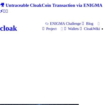
🎥 Untraceable CloakCoin Transaction via ENIGMA
⚡🕵‍♂
ENIGMA Challenge
Blog
cloak
Project
Wallets
CloakWiki