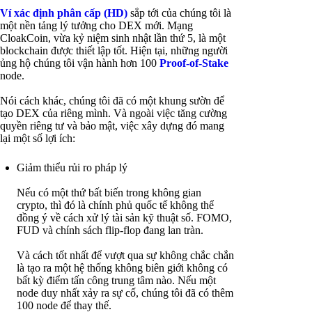
Ví xác định phân cấp (HD)
sắp tới của chúng tôi là
một nền tảng lý tưởng cho DEX mới. Mạng
CloakCoin, vừa kỷ niệm sinh nhật lần thứ 5, là một
blockchain được thiết lập tốt. Hiện tại, những người
ủng hộ chúng tôi vận hành hơn 100
Proof-of-Stake
node.
Nói cách khác, chúng tôi đã có một khung sườn để
tạo DEX của riêng mình. Và ngoài việc tăng cường
quyền riêng tư và bảo mật, việc xây dựng đó mang
lại một số lợi ích:
Giảm thiểu rủi ro pháp lý
Nếu có một thứ bất biến trong không gian
crypto, thì đó là chính phủ quốc tế không thể
đồng ý về cách xử lý tài sản kỹ thuật số. FOMO,
FUD và chính sách flip-flop đang lan tràn.
Và cách tốt nhất để vượt qua sự không chắc chắn
là tạo ra một hệ thống không biên giới không có
bất kỳ điểm tấn công trung tâm nào. Nếu một
node duy nhất xảy ra sự cố, chúng tôi đã có thêm
100 node để thay thế.