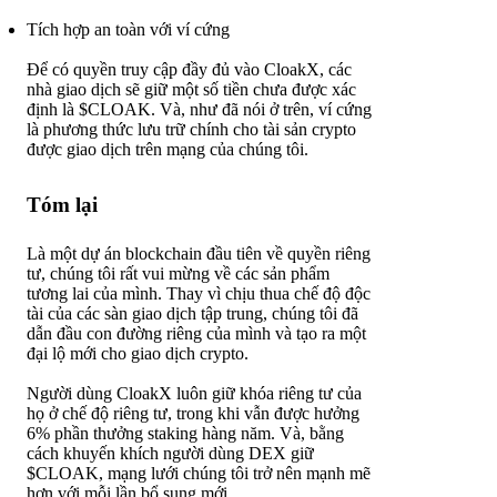
Tích hợp an toàn với ví cứng
Để có quyền truy cập đầy đủ vào CloakX, các
nhà giao dịch sẽ giữ một số tiền chưa được xác
định là $CLOAK. Và, như đã nói ở trên, ví cứng
là phương thức lưu trữ chính cho tài sản crypto
được giao dịch trên mạng của chúng tôi.
Tóm lại
Là một dự án blockchain đầu tiên về quyền riêng
tư, chúng tôi rất vui mừng về các sản phẩm
tương lai của mình. Thay vì chịu thua chế độ độc
tài của các sàn giao dịch tập trung, chúng tôi đã
dẫn đầu con đường riêng của mình và tạo ra một
đại lộ mới cho giao dịch crypto.
Người dùng CloakX luôn giữ khóa riêng tư của
họ ở chế độ riêng tư, trong khi vẫn được hưởng
6% phần thưởng staking hàng năm. Và, bằng
cách khuyến khích người dùng DEX giữ
$CLOAK, mạng lưới chúng tôi trở nên mạnh mẽ
hơn với mỗi lần bổ sung mới.