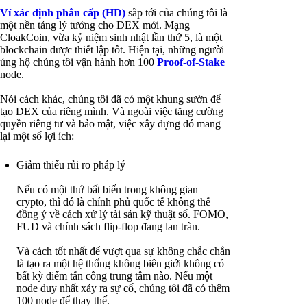
Ví xác định phân cấp (HD)
sắp tới của chúng tôi là
một nền tảng lý tưởng cho DEX mới. Mạng
CloakCoin, vừa kỷ niệm sinh nhật lần thứ 5, là một
blockchain được thiết lập tốt. Hiện tại, những người
ủng hộ chúng tôi vận hành hơn 100
Proof-of-Stake
node.
Nói cách khác, chúng tôi đã có một khung sườn để
tạo DEX của riêng mình. Và ngoài việc tăng cường
quyền riêng tư và bảo mật, việc xây dựng đó mang
lại một số lợi ích:
Giảm thiểu rủi ro pháp lý
Nếu có một thứ bất biến trong không gian
crypto, thì đó là chính phủ quốc tế không thể
đồng ý về cách xử lý tài sản kỹ thuật số. FOMO,
FUD và chính sách flip-flop đang lan tràn.
Và cách tốt nhất để vượt qua sự không chắc chắn
là tạo ra một hệ thống không biên giới không có
bất kỳ điểm tấn công trung tâm nào. Nếu một
node duy nhất xảy ra sự cố, chúng tôi đã có thêm
100 node để thay thế.