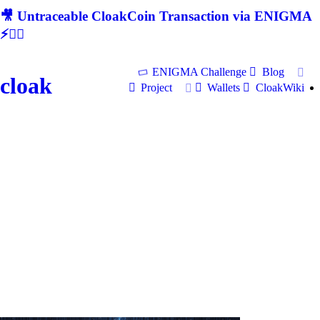
🎥 Untraceable CloakCoin Transaction via ENIGMA
⚡🕵‍♂
ENIGMA Challenge
Blog
cloak
Project
Wallets
CloakWiki