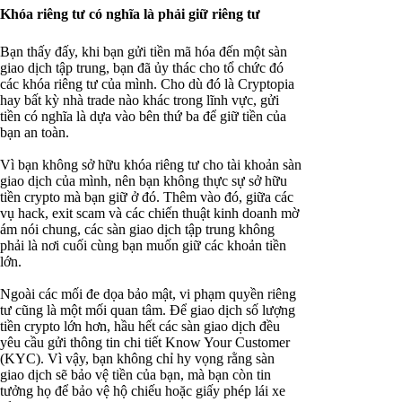
Khóa riêng tư có nghĩa là phải giữ riêng tư
Bạn thấy đấy, khi bạn gửi tiền mã hóa đến một sàn
giao dịch tập trung, bạn đã ủy thác cho tổ chức đó
các khóa riêng tư của mình. Cho dù đó là Cryptopia
hay bất kỳ nhà trade nào khác trong lĩnh vực, gửi
tiền có nghĩa là dựa vào bên thứ ba để giữ tiền của
bạn an toàn.
Vì bạn không sở hữu khóa riêng tư cho tài khoản sàn
giao dịch của mình, nên bạn không thực sự sở hữu
tiền crypto mà bạn giữ ở đó. Thêm vào đó, giữa các
vụ hack, exit scam và các chiến thuật kinh doanh mờ
ám nói chung, các sàn giao dịch tập trung không
phải là nơi cuối cùng bạn muốn giữ các khoản tiền
lớn.
Ngoài các mối đe dọa bảo mật, vi phạm quyền riêng
tư cũng là một mối quan tâm. Để giao dịch số lượng
tiền crypto lớn hơn, hầu hết các sàn giao dịch đều
yêu cầu gửi thông tin chi tiết Know Your Customer
(KYC). Vì vậy, bạn không chỉ hy vọng rằng sàn
giao dịch sẽ bảo vệ tiền của bạn, mà bạn còn tin
tưởng họ để bảo vệ hộ chiếu hoặc giấy phép lái xe