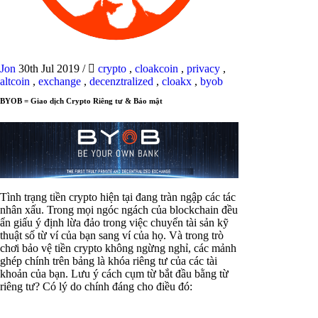
Jon
30th Jul 2019
/
crypto
,
cloakcoin
,
privacy
,
altcoin
,
exchange
,
decenztralized
,
cloakx
,
byob
BYOB = Giao dịch Crypto Riêng tư & Bảo mật
Tình trạng tiền crypto hiện tại đang tràn ngập các tác
nhân xấu. Trong mọi ngóc ngách của blockchain đều
ẩn giấu ý định lừa đảo trong việc chuyển tài sản kỹ
thuật số từ ví của bạn sang ví của họ. Và trong trò
chơi bảo vệ tiền crypto không ngừng nghỉ, các mảnh
ghép chính trên bảng là khóa riêng tư của các tài
khoản của bạn. Lưu ý cách cụm từ bắt đầu bằng từ
riêng tư? Có lý do chính đáng cho điều đó: