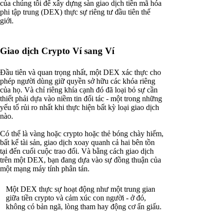
của chúng tôi để xây dựng sàn giao dịch tiền mã hóa
phi tập trung (DEX) thực sự riêng tư đầu tiên thế
giới.
Giao dịch Crypto Ví sang Ví
Đầu tiên và quan trọng nhất, một DEX xác thực cho
phép người dùng giữ quyền sở hữu các khóa riêng
của họ. Và chỉ riêng khía cạnh đó đã loại bỏ sự cần
thiết phải dựa vào niềm tin đối tác - một trong những
yếu tố rủi ro nhất khi thực hiện bất kỳ loại giao dịch
nào.
Có thể là vàng hoặc crypto hoặc thẻ bóng chày hiếm,
bất kể tài sản, giao dịch xoay quanh cả hai bên tồn
tại đến cuối cuộc trao đổi. Và bằng cách giao dịch
trên một DEX, bạn đang dựa vào sự đồng thuận của
một mạng máy tính phân tán.
Một DEX thực sự hoạt động như một trung gian
giữa tiền crypto và cảm xúc con người - ở đó,
không có bản ngã, lòng tham hay động cơ ẩn giấu.