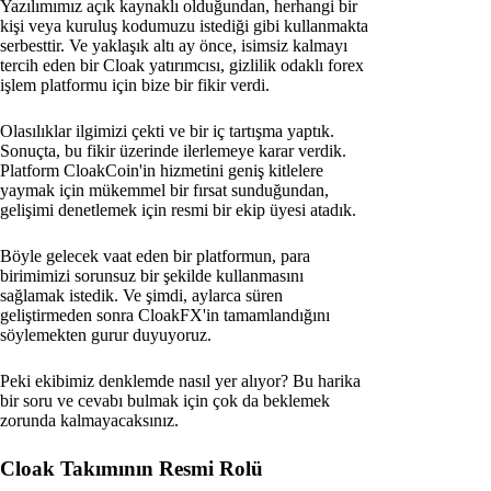
Yazılımımız açık kaynaklı olduğundan, herhangi bir
kişi veya kuruluş kodumuzu istediği gibi kullanmakta
serbesttir. Ve yaklaşık altı ay önce, isimsiz kalmayı
tercih eden bir Cloak yatırımcısı, gizlilik odaklı forex
işlem platformu için bize bir fikir verdi.
Olasılıklar ilgimizi çekti ve bir iç tartışma yaptık.
Sonuçta, bu fikir üzerinde ilerlemeye karar verdik.
Platform CloakCoin'in hizmetini geniş kitlelere
yaymak için mükemmel bir fırsat sunduğundan,
gelişimi denetlemek için resmi bir ekip üyesi atadık.
Böyle gelecek vaat eden bir platformun, para
birimimizi sorunsuz bir şekilde kullanmasını
sağlamak istedik. Ve şimdi, aylarca süren
geliştirmeden sonra CloakFX'in tamamlandığını
söylemekten gurur duyuyoruz.
Peki ekibimiz denklemde nasıl yer alıyor? Bu harika
bir soru ve cevabı bulmak için çok da beklemek
zorunda kalmayacaksınız.
Cloak Takımının Resmi Rolü