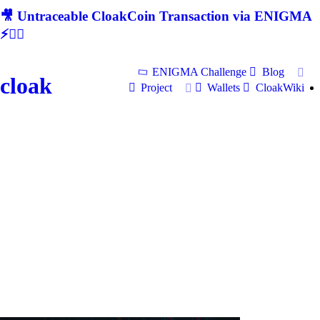
🎥 Untraceable CloakCoin Transaction via ENIGMA
⚡🕵‍♂
ENIGMA Challenge
Blog
cloak
Project
Wallets
CloakWiki