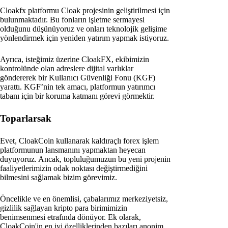
Cloakfx platformu Cloak projesinin geliştirilmesi için
bulunmaktadır. Bu fonların işletme sermayesi
olduğunu düşünüyoruz ve onları teknolojik gelişime
yönlendirmek için yeniden yatırım yapmak istiyoruz.
Ayrıca, isteğimiz üzerine CloakFX, ekibimizin
kontrolünde olan adreslere dijital varlıklar
göndererek bir Kullanıcı Güvenliği Fonu (KGF)
yarattı. KGF’nin tek amacı, platformun yatırımcı
tabanı için bir koruma katmanı görevi görmektir.
Toparlarsak
Evet, CloakCoin kullanarak kaldıraçlı forex işlem
platformunun lansmanını yapmaktan heyecan
duyuyoruz. Ancak, topluluğumuzun bu yeni projenin
faaliyetlerimizin odak noktası değiştirmediğini
bilmesini sağlamak bizim görevimiz.
Öncelikle ve en önemlisi, çabalarımız merkeziyetsiz,
gizlilik sağlayan kripto para birimimizin
benimsenmesi etrafında dönüyor. Ek olarak,
CloakCoin'in en iyi özelliklerinden bazıları anonim