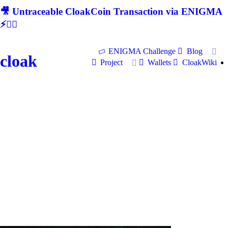
🎥 Untraceable CloakCoin Transaction via ENIGMA
⚡🕵‍♂
ENIGMA Challenge
Blog
cloak
Project
Wallets
CloakWiki