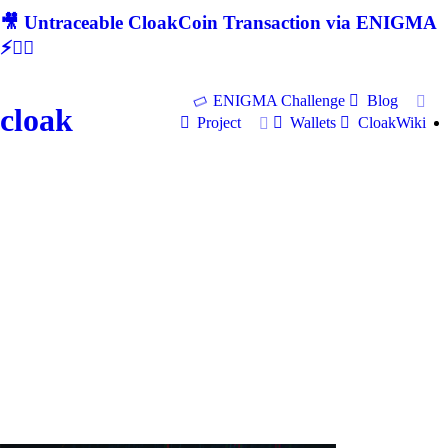
🎥 Untraceable CloakCoin Transaction via ENIGMA
⚡🕵‍♂
ENIGMA Challenge
Blog
cloak
Project
Wallets
CloakWiki