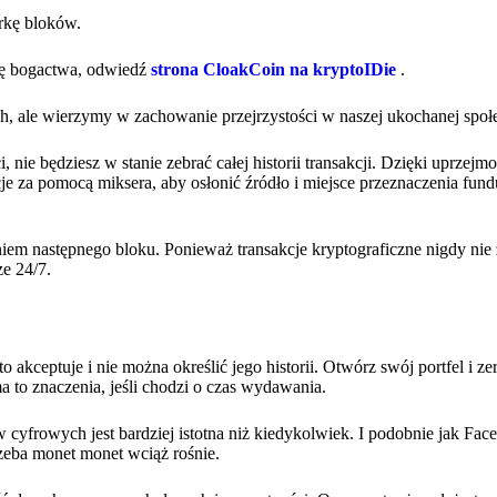
rkę bloków.
cję bogactwa, odwiedź
strona CloakCoin na kryptoIDie
.
h, ale wierzymy w zachowanie przejrzystości w naszej ukochanej społ
nie będziesz w stanie zebrać całej historii transakcji. Dzięki uprzejmo
e za pomocą miksera, aby osłonić źródło i miejsce przeznaczenia fund
niem następnego bloku. Ponieważ transakcje kryptograficzne nigdy nie
e 24/7.
akceptuje i nie można określić jego historii. Otwórz swój portfel i ze
ma to znaczenia, jeśli chodzi o czas wydawania.
w cyfrowych jest bardziej istotna niż kiedykolwiek. I podobnie jak F
rzeba monet monet wciąż rośnie.