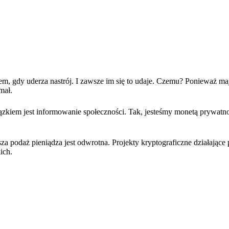
zem, gdy uderza nastrój. I zawsze im się to udaje. Czemu? Ponieważ ma
mał.
ązkiem jest informowanie społeczności. Tak, jesteśmy monetą prywatnoś
a podaż pieniądza jest odwrotna. Projekty kryptograficzne działając
ich.