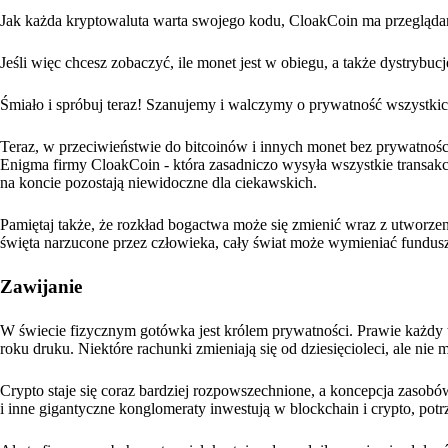
Jak każda kryptowaluta warta swojego kodu, CloakCoin ma przegląda
Jeśli więc chcesz zobaczyć, ile monet jest w obiegu, a także dystrybu
Śmiało i spróbuj teraz! Szanujemy i walczymy o prywatność wszystkic
Teraz, w przeciwieństwie do bitcoinów i innych monet bez prywatności, 
Enigma firmy CloakCoin - która zasadniczo wysyła wszystkie transakcj
na koncie pozostają niewidoczne dla ciekawskich.
Pamiętaj także, że rozkład bogactwa może się zmienić wraz z utworze
święta narzucone przez człowieka, cały świat może wymieniać fundusz
Zawijanie
W świecie fizycznym gotówka jest królem prywatności. Prawie każdy to 
roku druku. Niektóre rachunki zmieniają się od dziesięcioleci, ale nie 
Crypto staje się coraz bardziej rozpowszechnione, a koncepcja zasobó
i inne gigantyczne konglomeraty inwestują w blockchain i crypto, pot