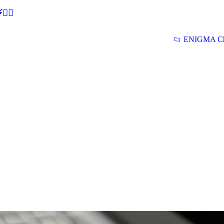
🕵‍♂
ENIGMA Ch