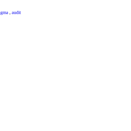
igma
,
audit