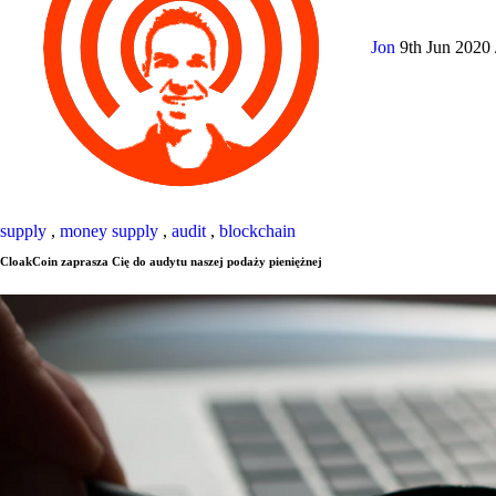
Jon
9th Jun 2020
supply
,
money supply
,
audit
,
blockchain
CloakCoin zaprasza Cię do audytu naszej podaży pieniężnej