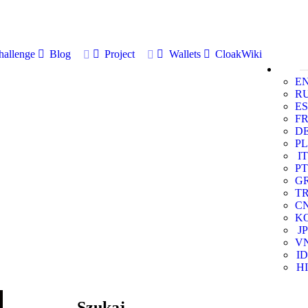
allenge
Blog
Project
Wallets
CloakWiki
E
R
ES
F
D
PL
IT
PT
G
T
C
K
JP
V
ID
HI
Szukaj