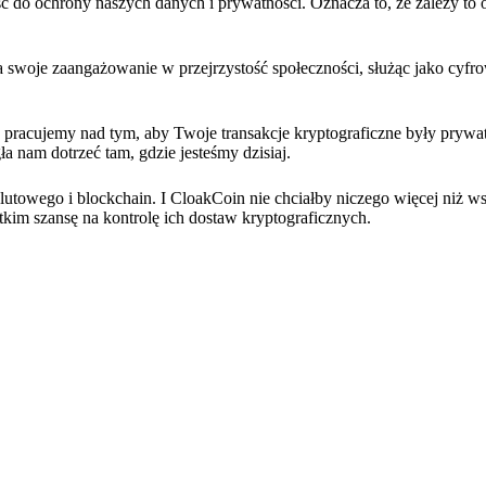
 do ochrony naszych danych i prywatności. Oznacza to, że zależy to 
 swoje zaangażowanie w przejrzystość społeczności, służąc jako cyf
 pracujemy nad tym, aby Twoje transakcje kryptograficzne były prywat
a nam dotrzeć tam, gdzie jesteśmy dzisiaj.
owego i blockchain. I CloakCoin nie chciałby niczego więcej niż ws
kim szansę na kontrolę ich dostaw kryptograficznych.