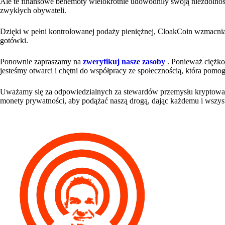
Ale te finansowe behemoty wielokrotnie udowodniły swoją niezdolność
zwykłych obywateli.
Dzięki w pełni kontrolowanej podaży pieniężnej, CloakCoin wzmacnia
gotówki.
Ponownie zapraszamy na
zweryfikuj nasze zasoby
. Ponieważ ciężko
jesteśmy otwarci i chętni do współpracy ze społecznością, która pomogł
Uważamy się za odpowiedzialnych za stewardów przemysłu kryptowalut
monety prywatności, aby podążać naszą drogą, dając każdemu i wszyst