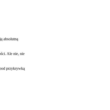
ją absolutną
ci. Ale nie, nie
e pod przykrywką