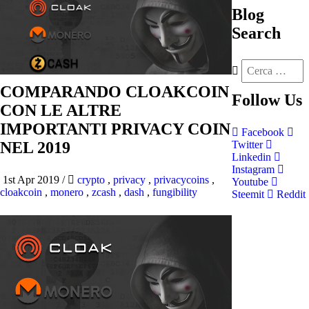
Blog
Search
COMPARANDO CLOAKCOIN
Follow
Us
CON LE ALTRE
IMPORTANTI PRIVACY COIN
Facebook
NEL 2019
Twitter
Linkedin
Instagram
1st Apr 2019
/
crypto
,
privacy
,
privacycoins
,
Youtube
cloakcoin
,
monero
,
zcash
,
dash
,
fungibility
Steemit
Reddit