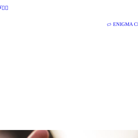
🕵‍♂
ENIGMA Ch