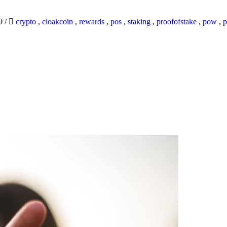
19
/
crypto
,
cloakcoin
,
rewards
,
pos
,
staking
,
proofofstake
,
pow
,
p