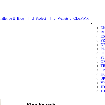
allenge
Blog
Project
Wallets
CloakWiki
E
R
ES
F
D
PL
IT
PT
G
T
C
K
JP
V
ID
HI
Blog Search