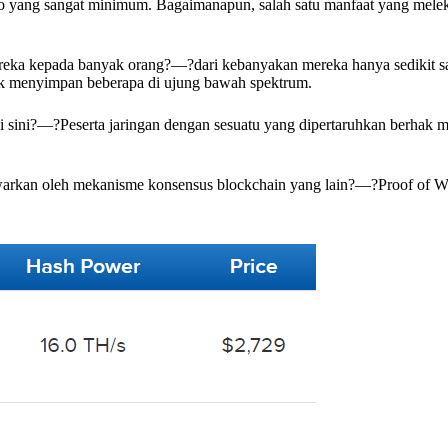
o yang sangat minimum. Bagaimanapun, salah satu manfaat yang meleka
reka kepada banyak orang?—?dari kebanyakan mereka hanya sedikit sa
uk menyimpan beberapa di ujung bawah spektrum.
 sini?—?Peserta jaringan dengan sesuatu yang dipertaruhkan berhak 
tawarkan oleh mekanisme konsensus blockchain yang lain?—?Proof of Wo