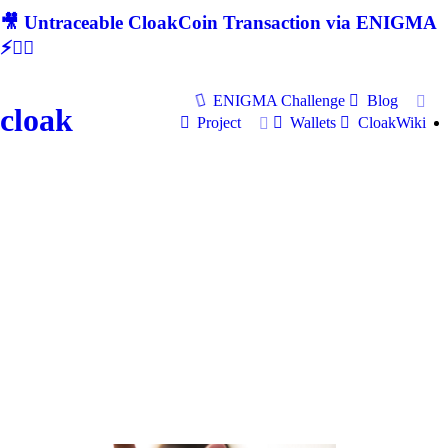
🎥 Untraceable CloakCoin Transaction via ENIGMA
⚡🕵‍♂
ENIGMA Challenge
Blog
cloak
Project
Wallets
CloakWiki