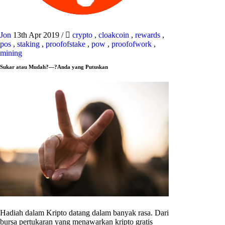
Jon
13th Apr 2019
/
crypto
,
cloakcoin
,
rewards
,
pos
,
staking
,
proofofstake
,
pow
,
proofofwork
,
mining
Sukar atau Mudah?—?Anda yang Putuskan
Hadiah dalam Kripto datang dalam banyak rasa. Dari
bursa pertukaran yang menawarkan kripto gratis