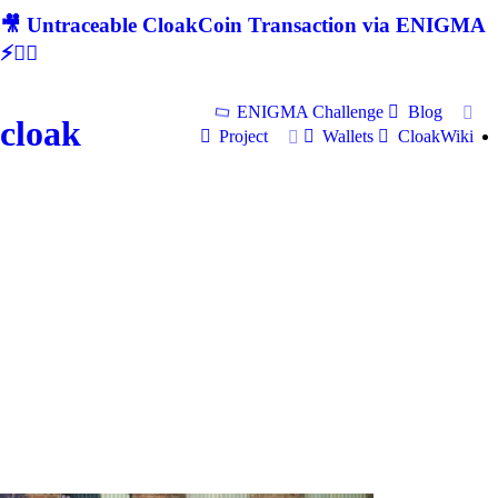
🎥 Untraceable CloakCoin Transaction via ENIGMA
⚡🕵‍♂
ENIGMA Challenge
Blog
cloak
Project
Wallets
CloakWiki