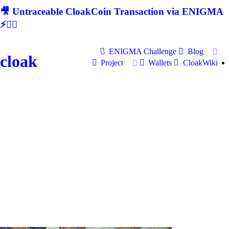
🎥 Untraceable CloakCoin Transaction via ENIGMA
⚡🕵‍♂
ENIGMA Challenge
Blog
cloak
Project
Wallets
CloakWiki