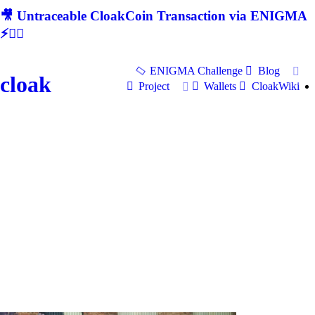
🎥 Untraceable CloakCoin Transaction via ENIGMA
⚡🕵‍♂
ENIGMA Challenge
Blog
cloak
Project
Wallets
CloakWiki