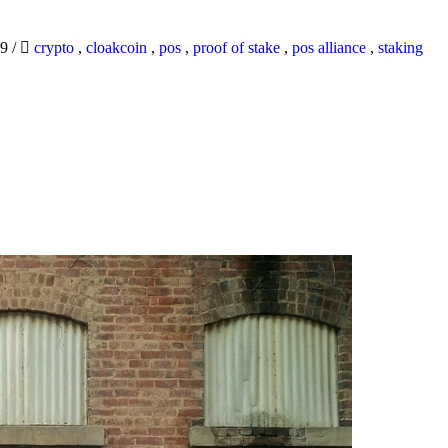
19
/
crypto
,
cloakcoin
,
pos
,
proof of stake
,
pos alliance
,
staking