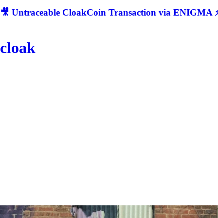
🎥 Untraceable CloakCoin Transaction via ENIGMA ⚡
cloak