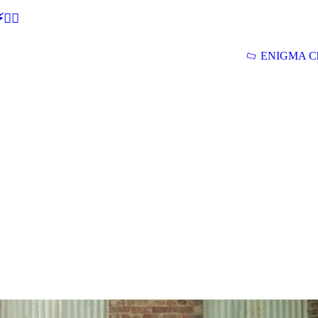
🕵‍♂
ENIGMA Ch