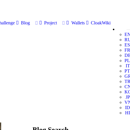
allenge
Blog
Project
Wallets
CloakWiki
E
R
ES
F
D
PL
IT
PT
G
T
C
K
JP
V
ID
HI
Blog Search