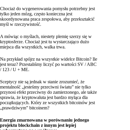
Chociaż do wygenerowania pomysłu potrzebny jest
tylko jeden mózg, często konieczna jest
skoordynowana praca zespołowa, aby przekształcić
myśl w rzeczywistość.
A mówiąc o myślach, niestety plemię szerzy się w
kryptosferze. Chociaż jest tu wystarczająco dużo
miejsca dla wszystkich, walka trwa.
Na przykład spójrz na wszystkie widelce Bitcoin? Ile
jest teraz? Przestaliśmy liczyć po wartości SV / ABC
/ 123 / U + ME.
Sceptycy nie są jednak w stanie zrozumieć, że
mentalność „jesteśmy przeciwni światu” nie tylko
przynosi efekt przeciwny do zamierzonego, ale także
sprawia, że kryptowaluta jest bardzo myląca dla
początkujących. Który ze wszystkich bitcoinów jest
„prawdziwym” bitcoinem?
Energia zmarnowana w porównaniu jednego
projektu blockchain z innym jest lepiej