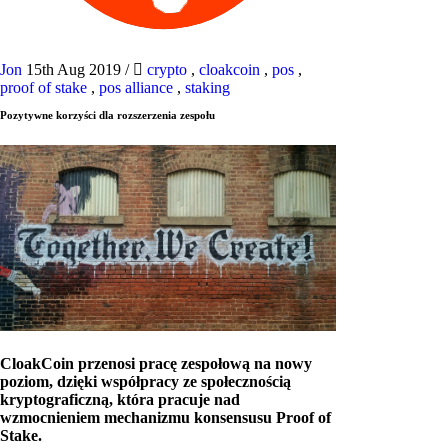
Jon
15th Aug 2019
/
crypto
,
cloakcoin
,
pos
,
proof of stake
,
pos alliance
,
staking
Pozytywne korzyści dla rozszerzenia zespołu
CloakCoin przenosi pracę zespołową na nowy
poziom, dzięki współpracy ze społecznością
kryptograficzną, która pracuje nad
wzmocnieniem mechanizmu konsensusu Proof of
Stake.