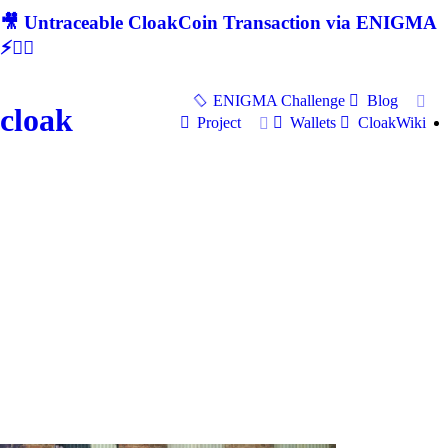
🎥 Untraceable CloakCoin Transaction via ENIGMA
⚡🕵‍♂
ENIGMA Challenge
Blog
cloak
Project
Wallets
CloakWiki