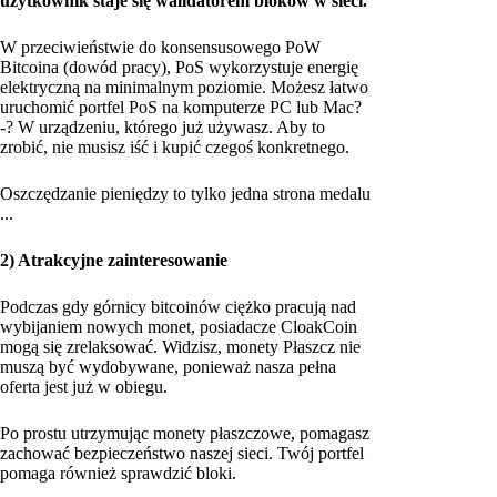
użytkownik staje się walidatorem bloków w sieci.
W przeciwieństwie do konsensusowego PoW
Bitcoina (dowód pracy), PoS wykorzystuje energię
elektryczną na minimalnym poziomie. Możesz łatwo
uruchomić portfel PoS na komputerze PC lub Mac?
-? W urządzeniu, którego już używasz. Aby to
zrobić, nie musisz iść i kupić czegoś konkretnego.
Oszczędzanie pieniędzy to tylko jedna strona medalu
...
2) Atrakcyjne zainteresowanie
Podczas gdy górnicy bitcoinów ciężko pracują nad
wybijaniem nowych monet, posiadacze CloakCoin
mogą się zrelaksować. Widzisz, monety Płaszcz nie
muszą być wydobywane, ponieważ nasza pełna
oferta jest już w obiegu.
Po prostu utrzymując monety płaszczowe, pomagasz
zachować bezpieczeństwo naszej sieci. Twój portfel
pomaga również sprawdzić bloki.