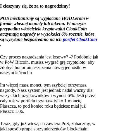
I cieszymy się, że za to nagrodzimy!
POS mechanizmy są wypłacane HODLerom w
formie własnej monety lub tokena. W naszym
przypadku właściciele kryptowalut CloakCoin
otrzymują nagrody w wysokości 6% rocznie, które
są wysyłane bezpośrednio na ich
portfel CloakCoin
.
Czy proces nagradzania jest losowy? -? Podobnie jak
w PoW Bitcoin, musisz wygrać grę cryptoloto, aby
zdobyć honor umieszczenia nowej jednostki w
naszym łańcuchu.
Im więcej masz monet, tym szybciej otrzymasz
nagrody. Nasz system jest jednak nadal ważny dla
wszystkich użytkowników i wynosi 6%. Jeśli przez
cały rok w portfelu trzymasz tylko 1 monetę
Płaszcza, to pod koniec roku będziesz miał już
Płaszcz 1.06.
Teraz, gdy już wiesz, co zawiera PoS, zobaczmy, w
jaki sposób grupa sprzymierzeńców blockchain