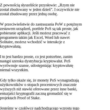
Z pewnością słyszeliście przysłowie: „Rzym nie
został zbudowany w jeden dzień”. I oczywiście nie
został zbudowany przez jedną osobę.
W przeciwieństwie do zastraszania PoW z potężnym
zestawem urządzeń, portfele PoS są tak proste, jak
pobieranie aplikacji. Jeśli możesz pracować z
programem takim jak Excel, Word lub nawet
Solitaire, możesz wchodzić w interakcje z
kryptowalutą.
I to jest bardzo proste, co jest potrzebne, zanim
nastąpi szeroka dystrybucja kryptowalut. PoS
wyrównuje szanse, udostępniając kryptowalutę
niemal wszystkim.
Gdy tylko okaże się, że monety PoS wynagradzają
użytkowników o stopach procentowych znacznie
wyższych niż stawki oferowane przez inne banki,
entuzjaści kryptografii zaczną gromadzić się w
projektach Proof of Stake.
Jesteśmy w czołówce nadchodzącego wzrostu tego