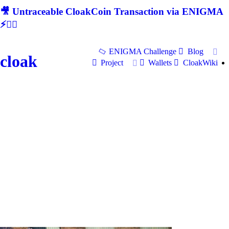
🎥 Untraceable CloakCoin Transaction via ENIGMA
⚡🕵‍♂
ENIGMA Challenge
Blog
cloak
Project
Wallets
CloakWiki