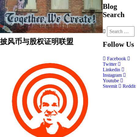
Blog
Search
披风币与股权证明联盟
Follow
Us
Facebook
Twitter
Linkedin
Instagram
Youtube
Steemit
Reddit