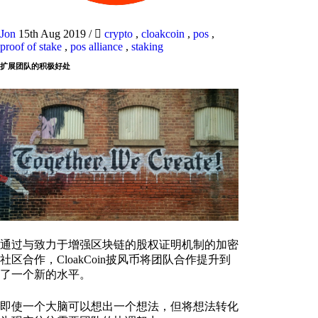
Jon
15th Aug 2019
/
crypto
,
cloakcoin
,
pos
,
proof of stake
,
pos alliance
,
staking
扩展团队的积极好处
通过与致力于增强区块链的股权证明机制的加密
社区合作，CloakCoin披风币将团队合作提升到
了一个新的水平。
即使一个大脑可以想出一个想法，但将想法转化