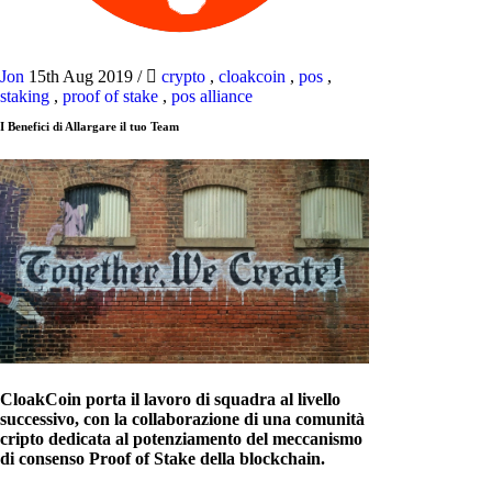
Jon
15th Aug 2019
/
crypto
,
cloakcoin
,
pos
,
staking
,
proof of stake
,
pos alliance
I Benefici di Allargare il tuo Team
CloakCoin porta il lavoro di squadra al livello
successivo, con la collaborazione di una comunità
cripto dedicata al potenziamento del meccanismo
di consenso Proof of Stake della blockchain.