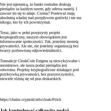
Nie jest tajemnicą, że banki centralne drukują
pieniądze za każdym razem, gdy uderza nastrój. I
zawsze im się to udaje. Czemu? Ponieważ mają
absolutną władzę nad przepływem gotówki i nie ma
nikogo, kto by ich powstrzymał.
Teraz, jako w pełni przejrzysty projekt
kryptograficzny, naszym obowiązkiem jest
informowanie społeczności. Tak, jesteśmy monetą
prywatności. Ale nie, nie jesteśmy organizacją bez
twarzy pozbawioną odpowiedzialności.
Transakcje CloakCoin Enigma są niewykrywalne i
anonimowe, ale nasza podaż pieniądza jest
odwrotna. Projekty kryptograficzne działające pod
przykrywką prywatności, bez przezroczystości,
niewiele różnią się od pras drukarskich.
https://chainz.cryptoid.info/cloak/#!rich
Jak kontrolować całkowitą podaż