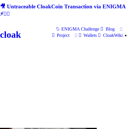
🎥 Untraceable CloakCoin Transaction via ENIGMA
⚡🕵‍♂
ENIGMA Challenge
Blog
cloak
Project
Wallets
CloakWiki