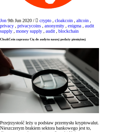
Jon
9th Jun 2020
/
crypto
,
cloakcoin
,
altcoin
,
privacy
,
privacycoins
,
anonymity
,
enigma
,
audit
supply
,
money supply
,
audit
,
blockchain
CloakCoin zaprasza Cię do audytu naszej podaży pieniężnej
Przejrzystość leży u podstaw przemysłu kryptowalut.
Nieszczerym brakiem sektora bankowego jest to,