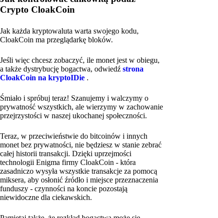
Crypto CloakCoin
Jak każda kryptowaluta warta swojego kodu,
CloakCoin ma przeglądarkę bloków.
Jeśli więc chcesz zobaczyć, ile monet jest w obiegu,
a także dystrybucję bogactwa, odwiedź
strona
CloakCoin na kryptoIDie
.
Śmiało i spróbuj teraz! Szanujemy i walczymy o
prywatność wszystkich, ale wierzymy w zachowanie
przejrzystości w naszej ukochanej społeczności.
Teraz, w przeciwieństwie do bitcoinów i innych
monet bez prywatności, nie będziesz w stanie zebrać
całej historii transakcji. Dzięki uprzejmości
technologii Enigma firmy CloakCoin - która
zasadniczo wysyła wszystkie transakcje za pomocą
miksera, aby osłonić źródło i miejsce przeznaczenia
funduszy - czynności na koncie pozostają
niewidoczne dla ciekawskich.
Pamiętaj także, że rozkład bogactwa może się