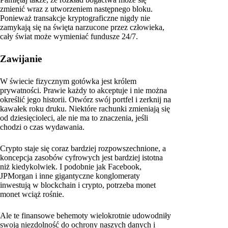
zmienić wraz z utworzeniem następnego bloku.
Ponieważ transakcje kryptograficzne nigdy nie
zamykają się na święta narzucone przez człowieka,
cały świat może wymieniać fundusze 24/7.
Zawijanie
W świecie fizycznym gotówka jest królem
prywatności. Prawie każdy to akceptuje i nie można
określić jego historii. Otwórz swój portfel i zerknij na
kawałek roku druku. Niektóre rachunki zmieniają się
od dziesięcioleci, ale nie ma to znaczenia, jeśli
chodzi o czas wydawania.
Crypto staje się coraz bardziej rozpowszechnione, a
koncepcja zasobów cyfrowych jest bardziej istotna
niż kiedykolwiek. I podobnie jak Facebook,
JPMorgan i inne gigantyczne konglomeraty
inwestują w blockchain i crypto, potrzeba monet
monet wciąż rośnie.
Ale te finansowe behemoty wielokrotnie udowodniły
swoją niezdolność do ochrony naszych danych i