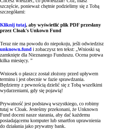
Chcesz wiedzieć, co powiedział? Cóż, masz
szczęście, ponieważ chętnie podzielimy się z Tobą
szczegółami:
Kliknij tutaj
, aby wyświetlić plik PDF przesłany
przez Cloak's Unkown Fund
Teraz nie ma powodu do niepokoju, jeśli odwiedzisz
unknown.fund
i zobaczysz ten tekst: „Wnioski są
zamknięte dla Nieznanego Funduszu. Ocena potrwa
kilka miesięcy. ”
Wniosek o płaszcz został złożony przed upływem
terminu i jest obecnie w fazie sprawdzania.
Będziemy z pewnością dzielić się z Tobą wszelkimi
wydarzeniami, gdy się pojawią!
Prywatność jest podstawą wszystkiego, co robimy
tutaj w Cloak. Jesteśmy przekonani, że Unknown
Fund doceni nasze starania, aby dać każdemu
posiadającemu komputer lub smartfon uprawnienia
do działania jako prywatny bank.