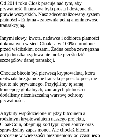
Od 2014 roku Cloak pracuje nad tym, aby
prywatność finansowa była prosta i dostępna dla
prawie wszystkich. Nasz zdecentralizowany system
płatności - Enigma - zapewnia pełną anonimowość
transakcyjną.
Innymi słowy, kwota, nadawca i odbiorca płatności
dokonanych w sieci Cloak są w 100% chronione
przed wścibskimi oczami. Żadna osoba zewnętrzna
ani jednostka rządowa nie może prześledzić
szczegółów danej transakcji.
Chociaż bitcoin był pierwszą kryptowalutą, która
ułatwiała bezgraniczne transakcje peer-to-peer, nie
jest to nic prywatnego. Przyjęliśmy tę samą
koncepcję globalnych, zaufanych płatności i
dodaliśmy niezniszczalną warstwę ochrony
prywatności.
Atrybuty współdzielone między bitcoinem a
rodzimym kryptowalutem naszego projektu,
CloakCoin, obejmują kod typu open source oraz
sprawdzalny zapas monet. Ale chociaż bitcoin
pozostaje w większości niezmieniony od czasu jego