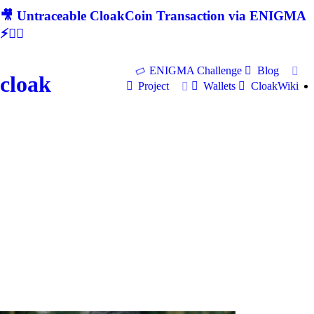
🎥 Untraceable CloakCoin Transaction via ENIGMA
⚡🕵‍♂
ENIGMA Challenge
Blog
cloak
Project
Wallets
CloakWiki