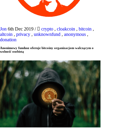
Jon
6th Dec 2019
/
crypto
,
cloakcoin
,
bitcoin
,
altcoin
,
privacy
,
unknownfund
,
anonymous
,
donation
Anonimowy fundusz oferuje bitcoiny organizacjom walczącym o
wolność osobistą