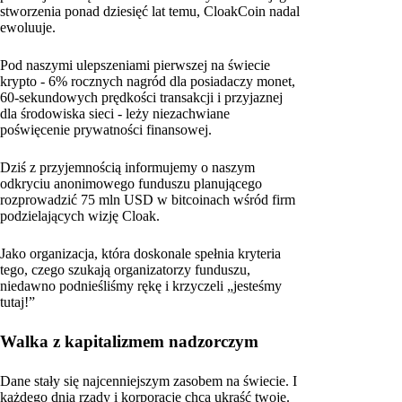
stworzenia ponad dziesięć lat temu, CloakCoin nadal
ewoluuje.
Pod naszymi ulepszeniami pierwszej na świecie
krypto - 6% rocznych nagród dla posiadaczy monet,
60-sekundowych prędkości transakcji i przyjaznej
dla środowiska sieci - leży niezachwiane
poświęcenie prywatności finansowej.
Dziś z przyjemnością informujemy o naszym
odkryciu anonimowego funduszu planującego
rozprowadzić 75 mln USD w bitcoinach wśród firm
podzielających wizję Cloak.
Jako organizacja, która doskonale spełnia kryteria
tego, czego szukają organizatorzy funduszu,
niedawno podnieśliśmy rękę i krzyczeli „jesteśmy
tutaj!”
Walka z kapitalizmem nadzorczym
Dane stały się najcenniejszym zasobem na świecie. I
każdego dnia rządy i korporacje chcą ukraść twoje.