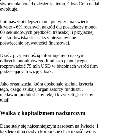
stworzenia ponad dziesięć lat temu, CloakCoin nadal
ewoluuje.
Pod naszymi ulepszeniami pierwszej na świecie
krypto - 6% rocznych nagród dla posiadaczy monet,
60-sekundowych prędkości transakcji i przyjaznej
dla środowiska sieci - leży niezachwiane
poświęcenie prywatności finansowej.
Dziś z przyjemnością informujemy o naszym
odkryciu anonimowego funduszu planującego
rozprowadzić 75 mln USD w bitcoinach wśród firm
podzielających wizję Cloak.
Jako organizacja, która doskonale spełnia kryteria
tego, czego szukają organizatorzy funduszu,
niedawno podnieśliśmy rękę i krzyczeli „jesteśmy
tutaj!”
Walka z kapitalizmem nadzorczym
Dane stały się najcenniejszym zasobem na świecie. I
każdego dnia rządy i korporacje chcą ukraść twoje.