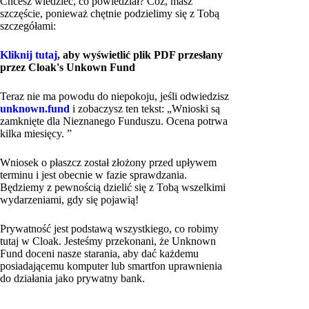
Chcesz wiedzieć, co powiedział? Cóż, masz
szczęście, ponieważ chętnie podzielimy się z Tobą
szczegółami:
Kliknij tutaj
, aby wyświetlić plik PDF przesłany
przez Cloak's Unkown Fund
Teraz nie ma powodu do niepokoju, jeśli odwiedzisz
unknown.fund
i zobaczysz ten tekst: „Wnioski są
zamknięte dla Nieznanego Funduszu. Ocena potrwa
kilka miesięcy. ”
Wniosek o płaszcz został złożony przed upływem
terminu i jest obecnie w fazie sprawdzania.
Będziemy z pewnością dzielić się z Tobą wszelkimi
wydarzeniami, gdy się pojawią!
Prywatność jest podstawą wszystkiego, co robimy
tutaj w Cloak. Jesteśmy przekonani, że Unknown
Fund doceni nasze starania, aby dać każdemu
posiadającemu komputer lub smartfon uprawnienia
do działania jako prywatny bank.