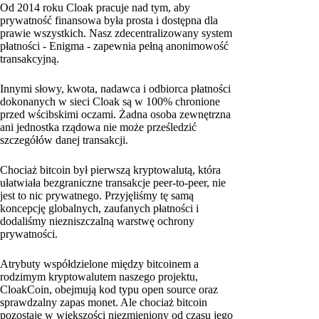
Od 2014 roku Cloak pracuje nad tym, aby
prywatność finansowa była prosta i dostępna dla
prawie wszystkich. Nasz zdecentralizowany system
płatności - Enigma - zapewnia pełną anonimowość
transakcyjną.
Innymi słowy, kwota, nadawca i odbiorca płatności
dokonanych w sieci Cloak są w 100% chronione
przed wścibskimi oczami. Żadna osoba zewnętrzna
ani jednostka rządowa nie może prześledzić
szczegółów danej transakcji.
Chociaż bitcoin był pierwszą kryptowalutą, która
ułatwiała bezgraniczne transakcje peer-to-peer, nie
jest to nic prywatnego. Przyjęliśmy tę samą
koncepcję globalnych, zaufanych płatności i
dodaliśmy niezniszczalną warstwę ochrony
prywatności.
Atrybuty współdzielone między bitcoinem a
rodzimym kryptowalutem naszego projektu,
CloakCoin, obejmują kod typu open source oraz
sprawdzalny zapas monet. Ale chociaż bitcoin
pozostaje w większości niezmieniony od czasu jego