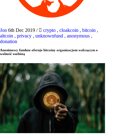
Jon
6th Dec 2019
/
crypto
,
cloakcoin
,
bitcoin
,
altcoin
,
privacy
,
unknownfund
,
anonymous
,
donation
Anonimowy fundusz oferuje bitcoiny organizacjom walczącym o
wolność osobistą