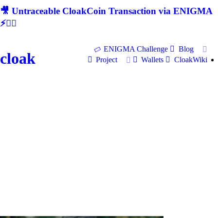
🎥 Untraceable CloakCoin Transaction via ENIGMA
⚡🕵‍♂
ENIGMA Challenge
Blog
cloak
Project
Wallets
CloakWiki