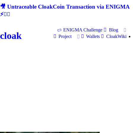
🎥 Untraceable CloakCoin Transaction via ENIGMA
⚡🕵‍♂
ENIGMA Challenge
Blog
cloak
Project
Wallets
CloakWiki