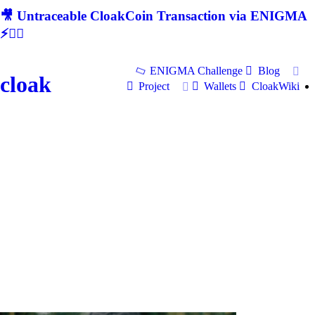
🎥 Untraceable CloakCoin Transaction via ENIGMA
⚡🕵‍♂
ENIGMA Challenge
Blog
cloak
Project
Wallets
CloakWiki