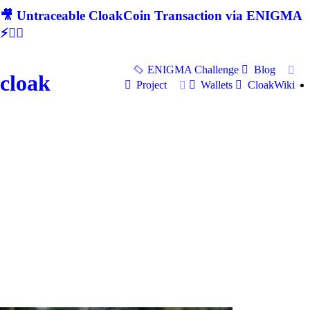
🎥 Untraceable CloakCoin Transaction via ENIGMA
⚡🕵‍♂
ENIGMA Challenge
Blog
cloak
Project
Wallets
CloakWiki