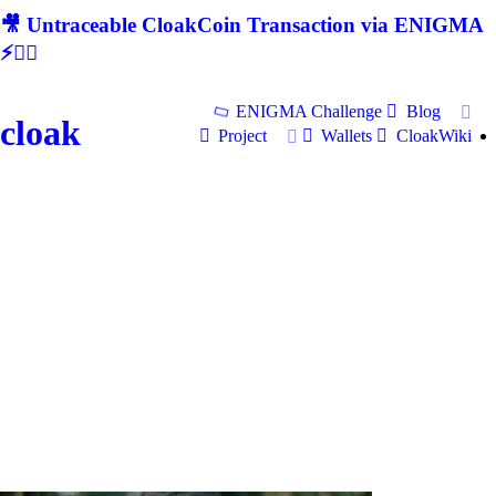
🎥 Untraceable CloakCoin Transaction via ENIGMA
⚡🕵‍♂
ENIGMA Challenge
Blog
cloak
Project
Wallets
CloakWiki