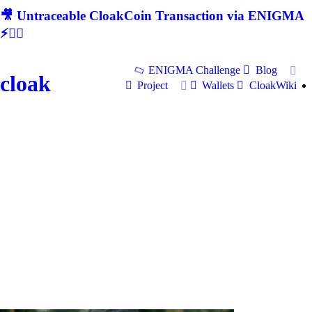
🎥 Untraceable CloakCoin Transaction via ENIGMA
⚡🕵‍♂
ENIGMA Challenge
Blog
cloak
Project
Wallets
CloakWiki