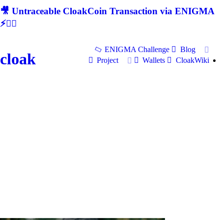
🎥 Untraceable CloakCoin Transaction via ENIGMA
⚡🕵‍♂
ENIGMA Challenge
Blog
cloak
Project
Wallets
CloakWiki