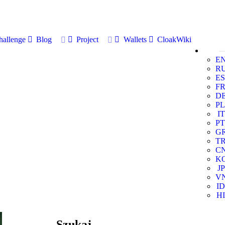
allenge
Blog
Project
Wallets
CloakWiki
E
R
ES
F
D
PL
IT
PT
G
T
C
K
JP
V
ID
HI
Szukaj