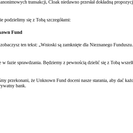
u anonimowych transakcji, Cloak niedawno przesłał dokładną propozy
ie podzielimy się z Tobą szczegółami:
Unkown Fund
 zobaczysz ten tekst: „Wnioski są zamknięte dla Nieznanego Funduszu
e w fazie sprawdzania. Będziemy z pewnością dzielić się z Tobą wszel
teśmy przekonani, że Unknown Fund doceni nasze starania, aby dać ka
prywatny bank.