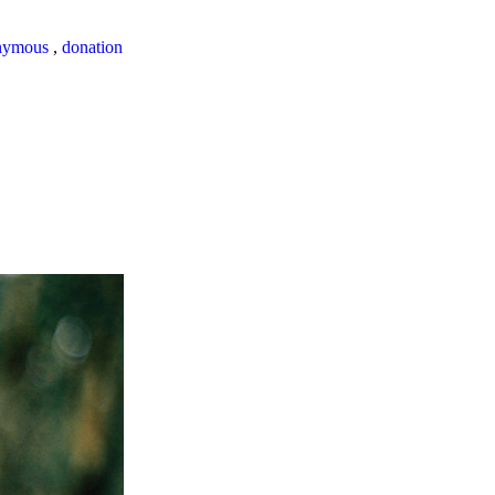
nymous
,
donation