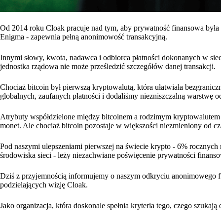
Od 2014 roku Cloak pracuje nad tym, aby prywatność finansowa była p
Enigma - zapewnia pełną anonimowość transakcyjną.
Innymi słowy, kwota, nadawca i odbiorca płatności dokonanych w sie
jednostka rządowa nie może prześledzić szczegółów danej transakcji.
Chociaż bitcoin był pierwszą kryptowalutą, która ułatwiała bezgraniczn
globalnych, zaufanych płatności i dodaliśmy niezniszczalną warstwę o
Atrybuty współdzielone między bitcoinem a rodzimym kryptowalutem 
monet. Ale chociaż bitcoin pozostaje w większości niezmieniony od cz
Pod naszymi ulepszeniami pierwszej na świecie krypto - 6% rocznych 
środowiska sieci - leży niezachwiane poświęcenie prywatności finanso
Dziś z przyjemnością informujemy o naszym odkryciu anonimowego f
podzielających wizję Cloak.
Jako organizacja, która doskonale spełnia kryteria tego, czego szukają