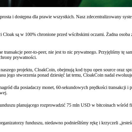
rosta i dostępna dla prawie wszystkich. Nasz zdecentralizowany syste
ci Cloak są w 100% chronione przed wścibskimi oczami. Żadna osoba 
e transakcje peer-to-peer, nie jest to nic prywatnego. Przyjęliśmy tę s
chrony prywatności.
naszego projektu, CloakCoin, obejmują kod typu open source oraz sp
asu jego stworzenia ponad dziesięć lat temu, CloakCoin nadal ewoluuj
nagród dla posiadaczy monet, 60-sekundowych prędkości transakcji i p
wej.
unduszu planującego rozprowadzić 75 mln USD w bitcoinach wśród f
 organizatorzy funduszu, niedawno podnieśliśmy rękę i krzyczeli „jesteś