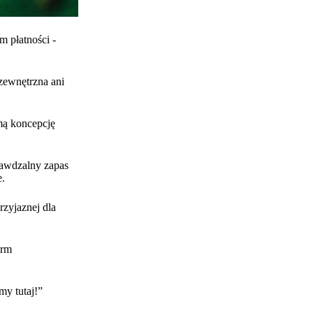
m płatności -
zewnętrzna ani
amą koncepcję
rawdzalny zapas
e.
rzyjaznej dla
irm
my tutaj!”