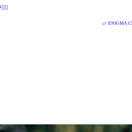
🕵‍♂
ENIGMA Ch