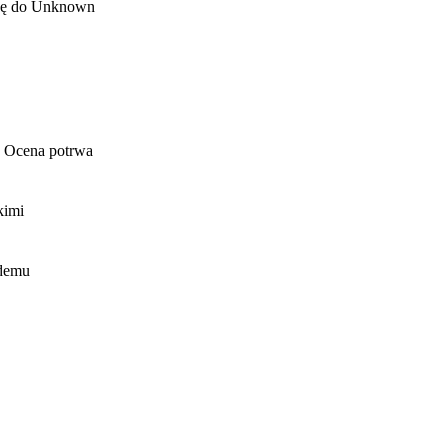
cję do Unknown
. Ocena potrwa
kimi
żdemu