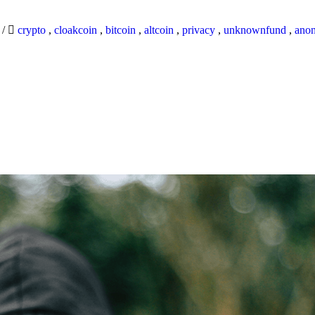
9
/
crypto
,
cloakcoin
,
bitcoin
,
altcoin
,
privacy
,
unknownfund
,
ano