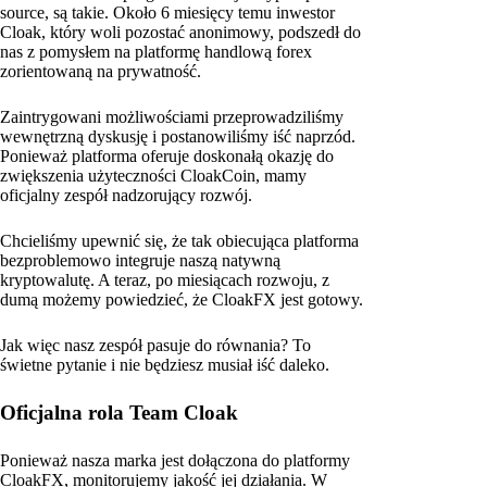
source, są takie. Około 6 miesięcy temu inwestor
Cloak, który woli pozostać anonimowy, podszedł do
nas z pomysłem na platformę handlową forex
zorientowaną na prywatność.
Zaintrygowani możliwościami przeprowadziliśmy
wewnętrzną dyskusję i postanowiliśmy iść naprzód.
Ponieważ platforma oferuje doskonałą okazję do
zwiększenia użyteczności CloakCoin, mamy
oficjalny zespół nadzorujący rozwój.
Chcieliśmy upewnić się, że tak obiecująca platforma
bezproblemowo integruje naszą natywną
kryptowalutę. A teraz, po miesiącach rozwoju, z
dumą możemy powiedzieć, że CloakFX jest gotowy.
Jak więc nasz zespół pasuje do równania? To
świetne pytanie i nie będziesz musiał iść daleko.
Oficjalna rola Team Cloak
Ponieważ nasza marka jest dołączona do platformy
CloakFX, monitorujemy jakość jej działania. W