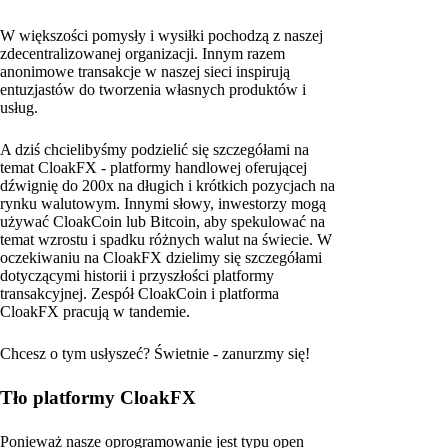
W większości pomysły i wysiłki pochodzą z naszej
zdecentralizowanej organizacji. Innym razem
anonimowe transakcje w naszej sieci inspirują
entuzjastów do tworzenia własnych produktów i
usług.
A dziś chcielibyśmy podzielić się szczegółami na
temat CloakFX - platformy handlowej oferującej
dźwignię do 200x na długich i krótkich pozycjach na
rynku walutowym. Innymi słowy, inwestorzy mogą
używać CloakCoin lub Bitcoin, aby spekulować na
temat wzrostu i spadku różnych walut na świecie. W
oczekiwaniu na CloakFX dzielimy się szczegółami
dotyczącymi historii i przyszłości platformy
transakcyjnej. Zespół CloakCoin i platforma
CloakFX pracują w tandemie.
Chcesz o tym usłyszeć? Świetnie - zanurzmy się!
Tło platformy CloakFX
Ponieważ nasze oprogramowanie jest typu open