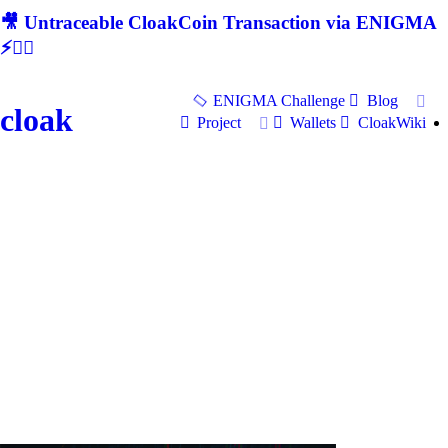
🎥 Untraceable CloakCoin Transaction via ENIGMA
⚡🕵‍♂
ENIGMA Challenge
Blog
cloak
Project
Wallets
CloakWiki