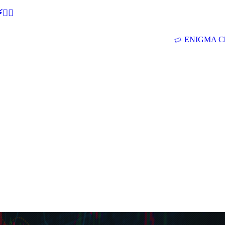
🕵‍♂
ENIGMA Ch