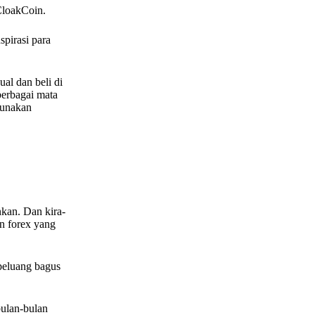
CloakCoin.
spirasi para
al dan beli di
berbagai mata
gunakan
nkan. Dan kira-
n forex yang
peluang bagus
bulan-bulan