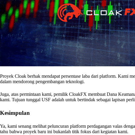
Proyek Cloak berhak mendapat persentase laba dari platform. Kami m
dalam mendorong pengembangan teknologi.
Juga, atas permintaan kami, pemilik CloakFX membuat Dana Keamanan
kami. Tujuan tunggal USF adalah untuk bertindak sebagai lapisan perl
Kesimpulan
Ya, kami senang melihat peluncuran platform perdagangan valas den
tahu bahwa proyek baru ini bukanlah titik fokus dari kegiatan kami.