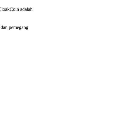
k CloakCoin adalah
, dan pemegang