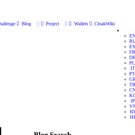
allenge
Blog
Project
Wallets
CloakWiki
E
R
ES
F
D
PL
IT
PT
G
T
C
K
JP
V
ID
HI
Blog Search