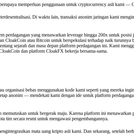
us berupaya memperluas penggunaan untuk cryptocurrency asli kami — 
terdesentralisasi. Di waktu lain, transaksi anonim jaringan kami mengin
rm perdagangan yang menawarkan leverage hingga 200x untuk posisi ju
kan CloakCoin atau Bitcoin untuk berspekulasi terhadap naik turunnya 
tentang sejarah dan masa depan platform perdagangan ini. Kami meng
m CloakCoin dan platform CloakFX bekerja bersama-sama.
atau organisasi bebas menggunakan kode kami seperti yang mereka ingi
 tetap anonim — mendekati kami dengan ide untuk platform perdaganga
n memutuskan untuk bergerak maju. Karena platform ini menawarkan 
a tim secara resmi untuk mengawasi pengembangannya.
ngintegrasikan mata uang kripto asli kami. Dan sekarang, setelah ber