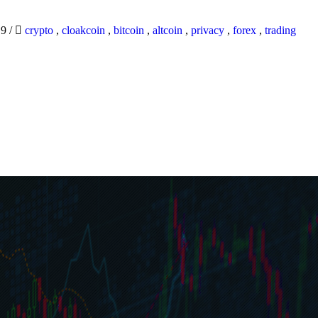
19
/
crypto
,
cloakcoin
,
bitcoin
,
altcoin
,
privacy
,
forex
,
trading