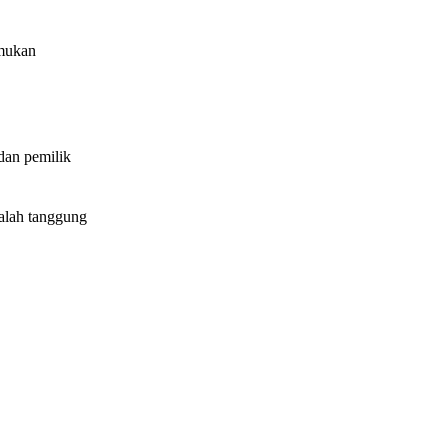
emukan
dan pemilik
dalah tanggung