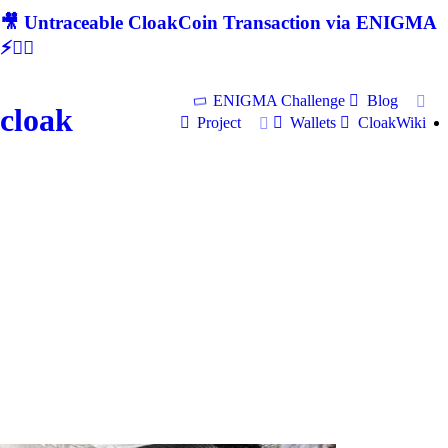
🎥 Untraceable CloakCoin Transaction via ENIGMA
⚡🕵‍♂
ENIGMA Challenge
Blog
cloak
Project
Wallets
CloakWiki