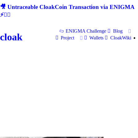
🎥 Untraceable CloakCoin Transaction via ENIGMA
⚡🕵‍♂
ENIGMA Challenge
Blog
cloak
Project
Wallets
CloakWiki