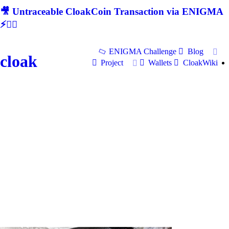
🎥 Untraceable CloakCoin Transaction via ENIGMA
⚡🕵‍♂
ENIGMA Challenge
Blog
cloak
Project
Wallets
CloakWiki