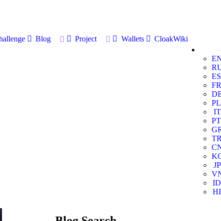
allenge
Blog
Project
Wallets
CloakWiki
E
R
ES
F
D
PL
IT
PT
G
T
C
K
JP
V
ID
HI
Blog Search