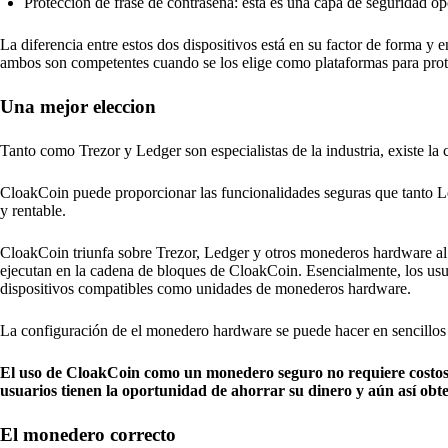
Protección de frase de contraseña: esta es una capa de seguridad opc
La diferencia entre estos dos dispositivos está en su factor de forma y
ambos son competentes cuando se los elige como plataformas para proteg
Una mejor eleccion
Tanto como Trezor y Ledger son especialistas de la industria, existe 
CloakCoin puede proporcionar las funcionalidades seguras que tanto 
y rentable.
CloakCoin triunfa sobre Trezor, Ledger y otros monederos hardware al 
ejecutan en la cadena de bloques de CloakCoin. Esencialmente, los usu
dispositivos compatibles como unidades de monederos hardware.
La configuración de el monedero hardware se puede hacer en sencillos
El uso de CloakCoin como un monedero seguro no requiere costos a
usuarios tienen la oportunidad de ahorrar su dinero y aún así obt
El monedero correcto