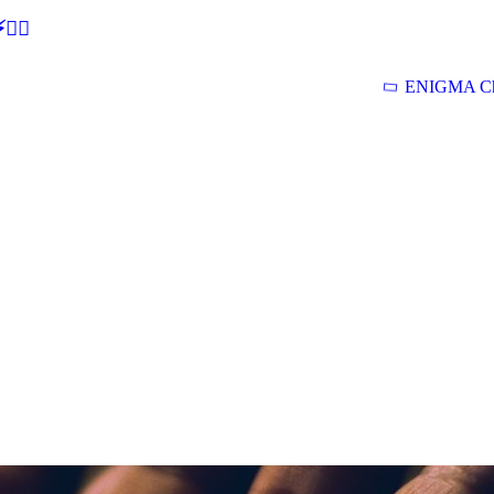
🕵‍♂
ENIGMA Ch