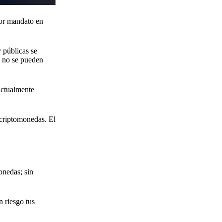
por mandato en
y públicas se
, no se pueden
actualmente
 criptomonedas. El
onedas; sin
 riesgo tus