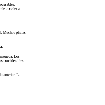
ocesables;
o de acceder a
al. Muchos piratas
a.
tomoneda. Los
as considerables
o anterior. La