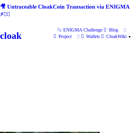
🎥 Untraceable CloakCoin Transaction via ENIGMA
⚡🕵‍♂
ENIGMA Challenge
Blog
cloak
Project
Wallets
CloakWiki