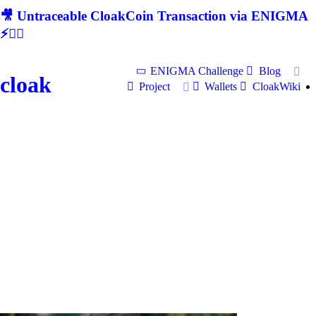
🎥 Untraceable CloakCoin Transaction via ENIGMA
⚡🕵‍♂
ENIGMA Challenge
Blog
cloak
Project
Wallets
CloakWiki