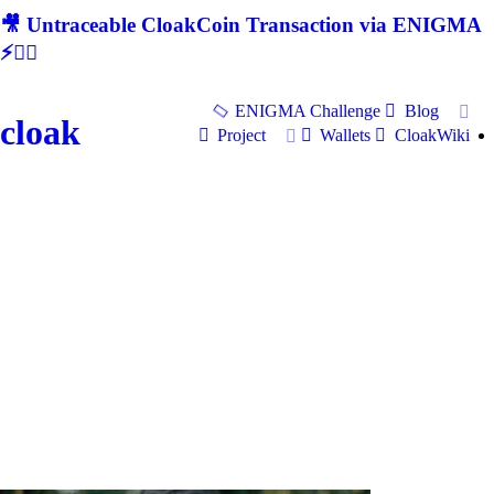
🎥 Untraceable CloakCoin Transaction via ENIGMA
⚡🕵‍♂
ENIGMA Challenge
Blog
cloak
Project
Wallets
CloakWiki