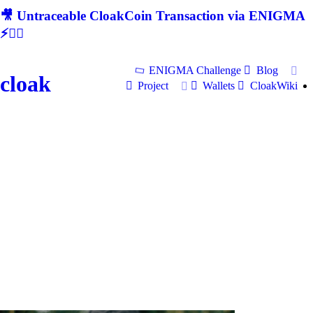
🎥 Untraceable CloakCoin Transaction via ENIGMA
⚡🕵‍♂
ENIGMA Challenge
Blog
cloak
Project
Wallets
CloakWiki